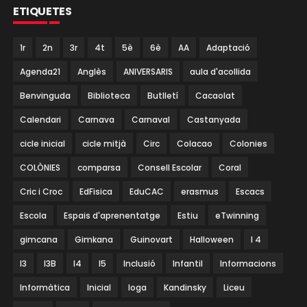
ETIQUETES
1r
2n
3r
4t
5è
6è
AA
Adaptació
Agenda21
Anglès
ANIVERSARIS
aula d'acollida
Benvinguda
Biblioteca
Butlletí
Cacaolat
Calendari
Carnava
Carnaval
Castanyada
cicle inicial
cicle mitjà
Circ
Colacao
Colonies
COLÒNIES
comparsa
Consell Escolar
Coral
Cric i Croc
EdFisica
EduCAC
erasmus
Escacs
Escola
Espais d'aprenentatge
Estiu
eTwinning
gimcana
Gimkana
Guinovart
Halloween
I 4
I3
I3B
I4
I5
Inclusió
Infantil
Informacions
Informàtica
Inicial
Ioga
Kandinsky
Liceu