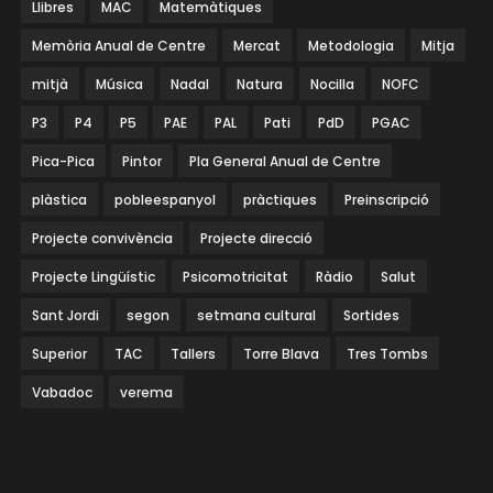
Llibres
MAC
Matemàtiques
Memòria Anual de Centre
Mercat
Metodologia
Mitja
mitjà
Música
Nadal
Natura
Nocilla
NOFC
P3
P4
P5
PAE
PAL
Pati
PdD
PGAC
Pica-Pica
Pintor
Pla General Anual de Centre
plàstica
pobleespanyol
pràctiques
Preinscripció
Projecte convivència
Projecte direcció
Projecte Lingüístic
Psicomotricitat
Ràdio
Salut
Sant Jordi
segon
setmana cultural
Sortides
Superior
TAC
Tallers
Torre Blava
Tres Tombs
Vabadoc
verema