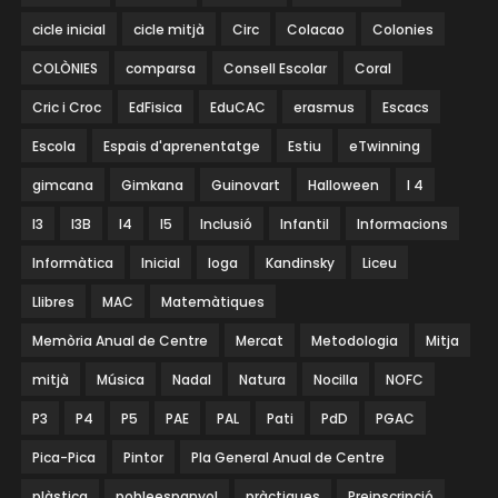
cicle inicial
cicle mitjà
Circ
Colacao
Colonies
COLÒNIES
comparsa
Consell Escolar
Coral
Cric i Croc
EdFisica
EduCAC
erasmus
Escacs
Escola
Espais d'aprenentatge
Estiu
eTwinning
gimcana
Gimkana
Guinovart
Halloween
I 4
I3
I3B
I4
I5
Inclusió
Infantil
Informacions
Informàtica
Inicial
Ioga
Kandinsky
Liceu
Llibres
MAC
Matemàtiques
Memòria Anual de Centre
Mercat
Metodologia
Mitja
mitjà
Música
Nadal
Natura
Nocilla
NOFC
P3
P4
P5
PAE
PAL
Pati
PdD
PGAC
Pica-Pica
Pintor
Pla General Anual de Centre
plàstica
pobleespanyol
pràctiques
Preinscripció