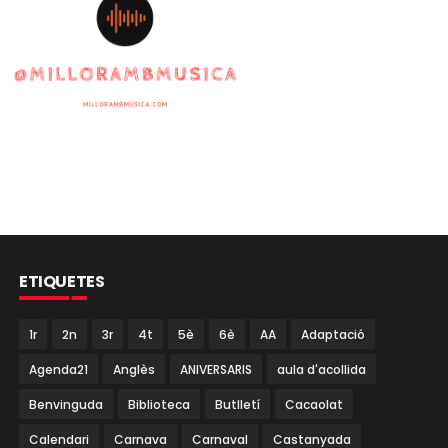
ETIQUETES
1r
2n
3r
4t
5è
6è
AA
Adaptació
Agenda21
Anglès
ANIVERSARIS
aula d'acollida
Benvinguda
Biblioteca
Butlletí
Cacaolat
Calendari
Carnava
Carnaval
Castanyada