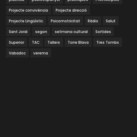
Projecte convivència
Projecte direcció
Projecte Lingüístic
Psicomotricitat
Ràdio
Salut
Sant Jordi
segon
setmana cultural
Sortides
Superior
TAC
Tallers
Torre Blava
Tres Tombs
Vabadoc
verema