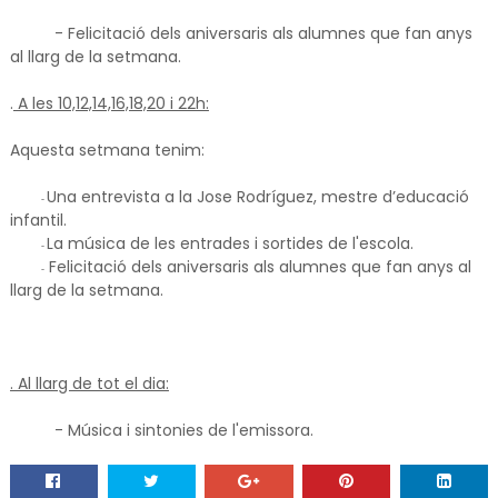
- Felicitació dels aniversaris als alumnes que fan anys
al llarg de la setmana.
.
A les 10,12,14,16,18,20 i 22h:
Aquesta setmana tenim:
Una entrevista a la Jose Rodríguez, mestre d’educació
-
infantil.
La música de les entrades i sortides de l'escola.
-
Felicitació dels aniversaris als alumnes que fan anys al
-
llarg de la setmana.
. Al llarg de tot el dia:
- Música i sintonies de l'emissora.