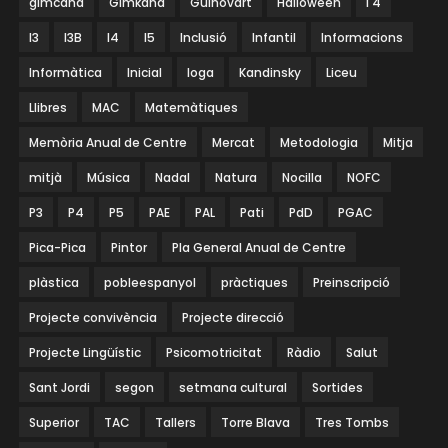
gimcana
Gimkana
Guinovart
Halloween
I 4
I3
I3B
I4
I5
Inclusió
Infantil
Informacions
Informàtica
Inicial
Ioga
Kandinsky
Liceu
Llibres
MAC
Matemàtiques
Memòria Anual de Centre
Mercat
Metodologia
Mitja
mitjà
Música
Nadal
Natura
Nocilla
NOFC
P3
P4
P5
PAE
PAL
Pati
PdD
PGAC
Pica-Pica
Pintor
Pla General Anual de Centre
plàstica
pobleespanyol
pràctiques
Preinscripció
Projecte convivència
Projecte direcció
Projecte Lingüístic
Psicomotricitat
Ràdio
Salut
Sant Jordi
segon
setmana cultural
Sortides
Superior
TAC
Tallers
Torre Blava
Tres Tombs