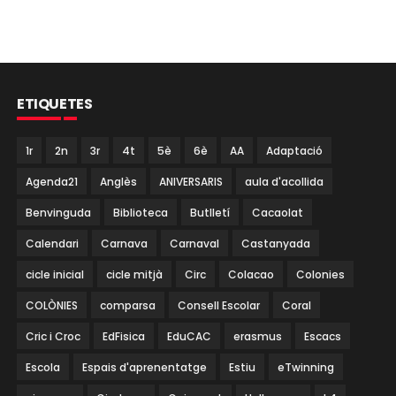
ETIQUETES
1r
2n
3r
4t
5è
6è
AA
Adaptació
Agenda21
Anglès
ANIVERSARIS
aula d'acollida
Benvinguda
Biblioteca
Butlletí
Cacaolat
Calendari
Carnava
Carnaval
Castanyada
cicle inicial
cicle mitjà
Circ
Colacao
Colonies
COLÒNIES
comparsa
Consell Escolar
Coral
Cric i Croc
EdFisica
EduCAC
erasmus
Escacs
Escola
Espais d'aprenentatge
Estiu
eTwinning