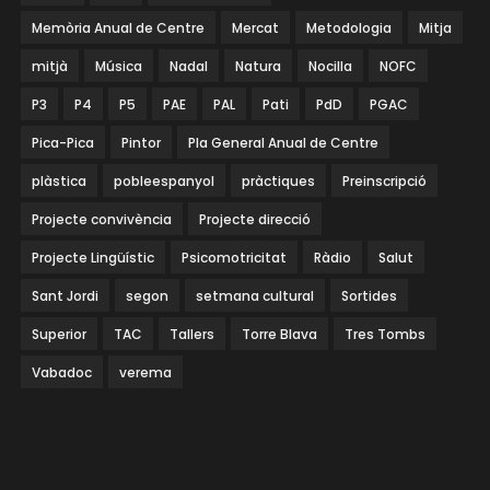
Memòria Anual de Centre
Mercat
Metodologia
Mitja
mitjà
Música
Nadal
Natura
Nocilla
NOFC
P3
P4
P5
PAE
PAL
Pati
PdD
PGAC
Pica-Pica
Pintor
Pla General Anual de Centre
plàstica
pobleespanyol
pràctiques
Preinscripció
Projecte convivència
Projecte direcció
Projecte Lingüístic
Psicomotricitat
Ràdio
Salut
Sant Jordi
segon
setmana cultural
Sortides
Superior
TAC
Tallers
Torre Blava
Tres Tombs
Vabadoc
verema