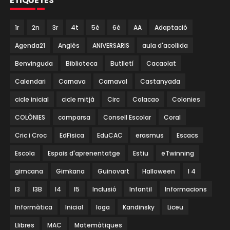
ETIQUETES
1r
2n
3r
4t
5è
6è
AA
Adaptació
Agenda21
Anglès
ANIVERSARIS
aula d'acollida
Benvinguda
Biblioteca
Butlletí
Cacaolat
Calendari
Carnava
Carnaval
Castanyada
cicle inicial
cicle mitjà
Circ
Colacao
Colonies
COLÒNIES
comparsa
Consell Escolar
Coral
Cric i Croc
EdFisica
EduCAC
erasmus
Escacs
Escola
Espais d'aprenentatge
Estiu
eTwinning
gimcana
Gimkana
Guinovart
Halloween
I 4
I3
I3B
I4
I5
Inclusió
Infantil
Informacions
Informàtica
Inicial
Ioga
Kandinsky
Liceu
Llibres
MAC
Matemàtiques