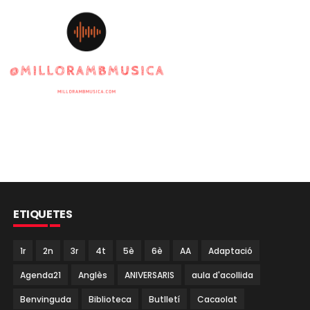
ETIQUETES
1r
2n
3r
4t
5è
6è
AA
Adaptació
Agenda21
Anglès
ANIVERSARIS
aula d'acollida
Benvinguda
Biblioteca
Butlletí
Cacaolat