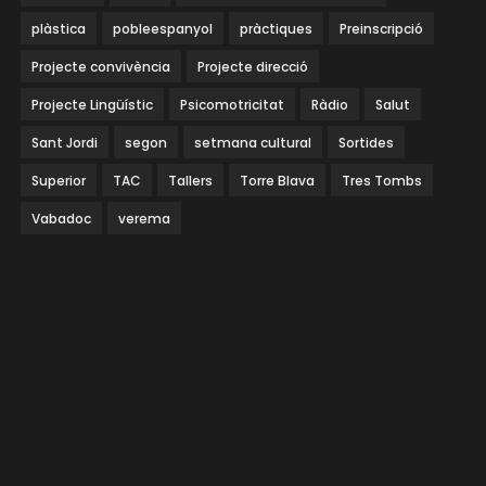
plàstica
pobleespanyol
pràctiques
Preinscripció
Projecte convivència
Projecte direcció
Projecte Lingüístic
Psicomotricitat
Ràdio
Salut
Sant Jordi
segon
setmana cultural
Sortides
Superior
TAC
Tallers
Torre Blava
Tres Tombs
Vabadoc
verema