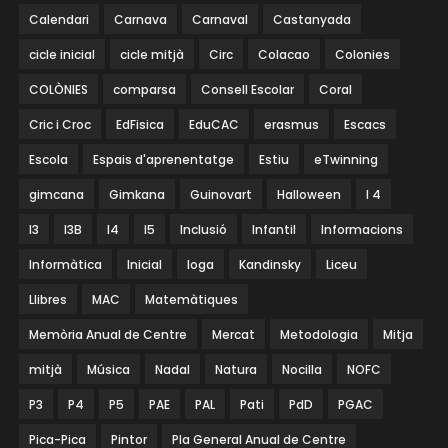
Calendari
Carnava
Carnaval
Castanyada
cicle inicial
cicle mitjà
Circ
Colacao
Colonies
COLÒNIES
comparsa
Consell Escolar
Coral
Cric i Croc
EdFisica
EduCAC
erasmus
Escacs
Escola
Espais d'aprenentatge
Estiu
eTwinning
gimcana
Gimkana
Guinovart
Halloween
I 4
I3
I3B
I4
I5
Inclusió
Infantil
Informacions
Informàtica
Inicial
Ioga
Kandinsky
Liceu
Llibres
MAC
Matemàtiques
Memòria Anual de Centre
Mercat
Metodologia
Mitja
mitjà
Música
Nadal
Natura
Nocilla
NOFC
P3
P4
P5
PAE
PAL
Pati
PdD
PGAC
Pica-Pica
Pintor
Pla General Anual de Centre