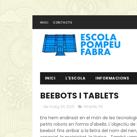
INICI
CONTACTE
INICI
L'ESCOLA
INFORMACIONS
BEEBOTS I TABLETS
de maig 30, 2021
Infantil
,
P3
Ens hem endinsat en el món de les tecnologies
petits robots en forma d'abella. L'objectiu de 
beebot fins arribar a la lletra del nom del n