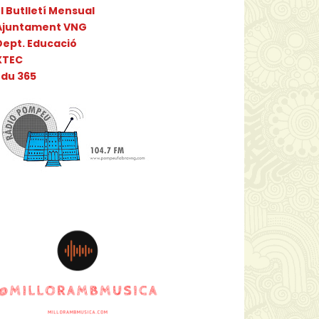
l Butlletí Mensual
Ajuntament VNG
Dept. Educació
XTEC
Edu 365