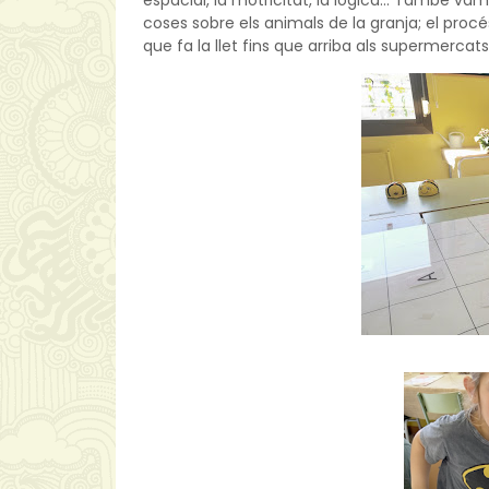
espacial, la motricitat, la lògica... També vam
coses sobre els animals de la granja; el procés 
que fa la llet fins que arriba als supermercats,