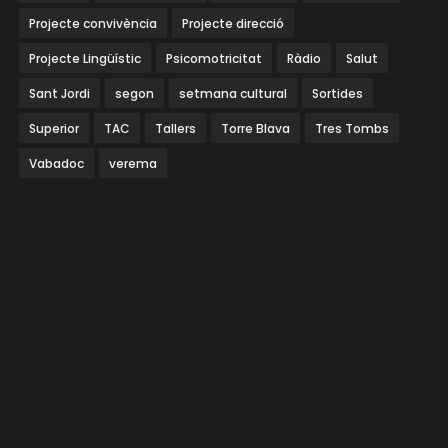
Projecte convivència
Projecte direcció
Projecte Lingüístic
Psicomotricitat
Ràdio
Salut
Sant Jordi
segon
setmana cultural
Sortides
Superior
TAC
Tallers
Torre Blava
Tres Tombs
Vabadoc
verema