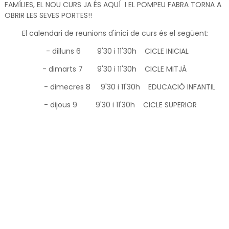
FAMÍLIES, EL NOU CURS JA ÉS AQUÍ I EL POMPEU FABRA TORNA A
OBRIR LES SEVES PORTES!!
El calendari de reunions d'inici de curs és el següent:
- dilluns 6
9'30 i 11'30h
CICLE INICIAL
- dimarts 7
9'30 i 11'30h
CICLE MITJÀ
- dimecres 8
9'30 i 11'30h
EDUCACIÓ INFANTIL
- dijous 9
9'30 i 11'30h
CICLE SUPERIOR