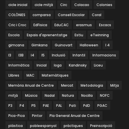
cicle inicial
cicle mitjà
Circ
Colacao
Colonies
COLÒNIES
comparsa
Consell Escolar
Coral
Cric i Croc
EdFisica
EduCAC
erasmus
Escacs
Escola
Espais d'aprenentatge
Estiu
eTwinning
gimcana
Gimkana
Guinovart
Halloween
I 4
I3
I3B
I4
I5
Inclusió
Infantil
Informacions
Informàtica
Inicial
Ioga
Kandinsky
Liceu
Llibres
MAC
Matemàtiques
Memòria Anual de Centre
Mercat
Metodologia
Mitja
mitjà
Música
Nadal
Natura
Nocilla
NOFC
P3
P4
P5
PAE
PAL
Pati
PdD
PGAC
Pica-Pica
Pintor
Pla General Anual de Centre
plàstica
pobleespanyol
pràctiques
Preinscripció