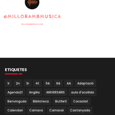
ETIQUETES
1r
2n
3r
4t
5è
6è
AA
Adaptació
Agenda21
Anglès
ANIVERSARIS
aula d'acollida
Benvinguda
Biblioteca
Butlletí
Cacaolat
Calendari
Carnava
Carnaval
Castanyada