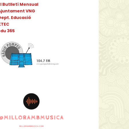
l Butlletí Mensual
Ajuntament VNG
Dept. Educació
XTEC
Edu 365