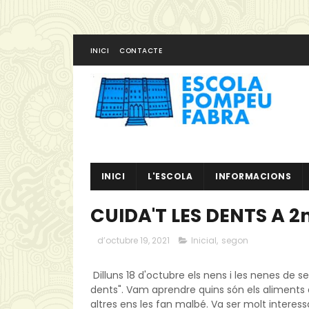
INICI
CONTACTE
INICI
L'ESCOLA
INFORMACIONS
CUIDA'T LES DENTS A 2n
d’octubre 19, 2021
Inicial
,
segon
Dilluns 18 d'octubre els nens i les nenes de seg
dents". Vam aprendre quins són els aliments q
altres ens les fan malbé. Va ser molt interess