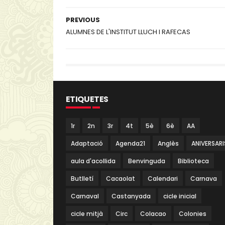
PREVIOUS
ALUMNES DE L'INSTITUT LLUCH I RAFECAS
ETIQUETES
1r
2n
3r
4t
5è
6è
AA
Adaptació
Agenda21
Anglès
ANIVERSARI
aula d'acollida
Benvinguda
Biblioteca
Butlletí
Cacaolat
Calendari
Carnava
Carnaval
Castanyada
cicle inicial
cicle mitjà
Circ
Colacao
Colonies