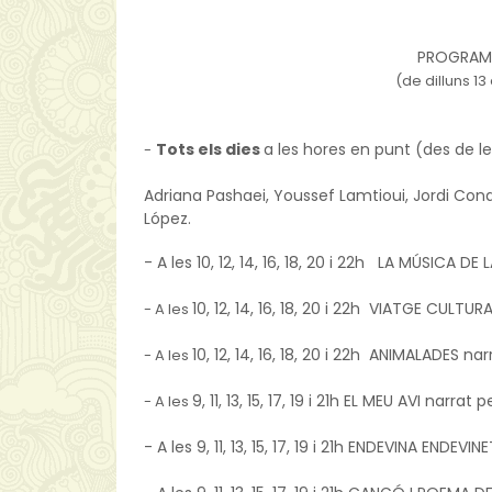
PROGRAM
(de dilluns 13
Tots els dies
a les hores en punt (des de le
-
Adriana Pashaei, Youssef Lamtioui, 
Jordi Cond
López. 
- A les 10, 12, 14, 16, 18, 20 i 22h
LA MÚSICA DE L
10, 12, 14, 16, 18, 20 i 22h
VIATGE CULTURAL 
- A les
10, 12, 14, 16, 18, 20 i 22h
ANIMALADES narrat
- A les
9, 11, 13, 15, 17, 19 i 21h EL MEU AVI narrat 
- A les
- A les 9, 11, 13, 15, 17, 19 i 21h ENDEVINA ENDEV