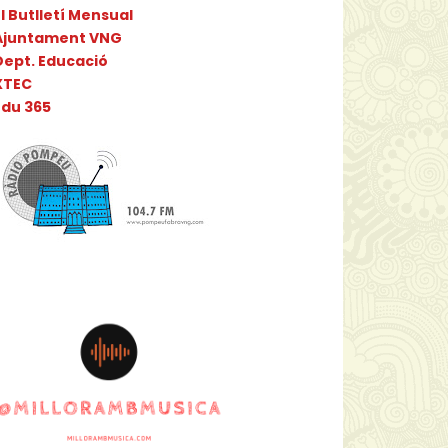
l Butlletí Mensual
Ajuntament VNG
Dept. Educació
XTEC
Edu 365