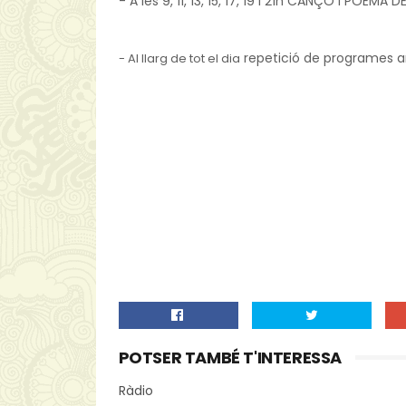
- A les 9, 11, 13, 15, 17, 19 i 21h CANÇÓ I POEMA
repetició de programes ant
-
Al llarg de tot el dia
POTSER TAMBÉ T'INTERESSA
Ràdio