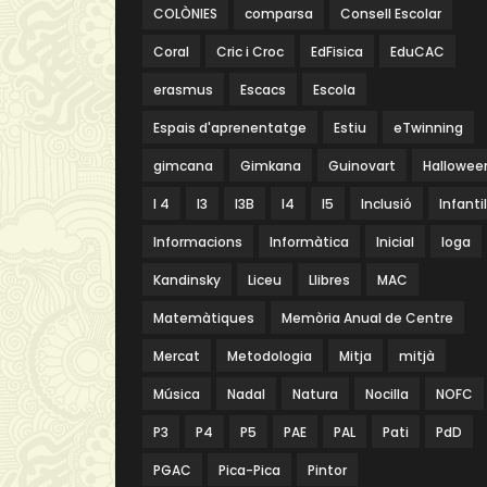
COLÒNIES
comparsa
Consell Escolar
Coral
Cric i Croc
EdFisica
EduCAC
erasmus
Escacs
Escola
Espais d'aprenentatge
Estiu
eTwinning
gimcana
Gimkana
Guinovart
Hallowee
I 4
I3
I3B
I4
I5
Inclusió
Infantil
Informacions
Informàtica
Inicial
Ioga
Kandinsky
Liceu
Llibres
MAC
Matemàtiques
Memòria Anual de Centre
Mercat
Metodologia
Mitja
mitjà
Música
Nadal
Natura
Nocilla
NOFC
P3
P4
P5
PAE
PAL
Pati
PdD
PGAC
Pica-Pica
Pintor