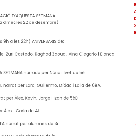
E
ACIÓ D'AQUESTA SETMANA
 a dimecres 22 de desembre)
s 9h a les 22h) ANIVERSARIS de:
e, 
Zuri Castedo, 
Raghad Zaoudi, 
Aina Olegario i 
Blanca 
A SETMANA narrada per Núria i Ivet de 5è.
narrat per Lara, Guillermo, Dídac i Laila de 6èA.
 per Àlex, Kevin, Jorge i Izan de 5èB.
per Àlex i Carla de 4t.
INETA narrat per alumnes de 3r.