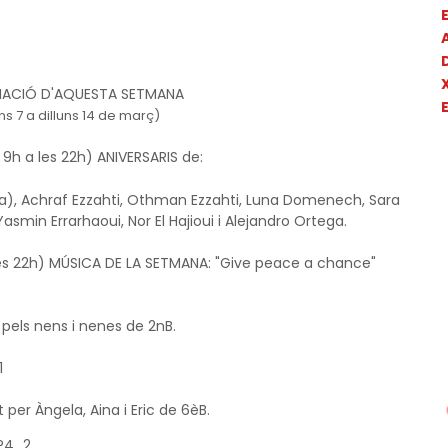
E
ACIÓ D'AQUESTA SETMANA
s 7 a dilluns 14 de març)
 9h a les 22h) ANIVERSARIS de:
a), 
Achraf Ezzahti, Othman Ezzahti, 
Luna Domenech, Sara 
Yasmin Errarhaoui, Nor El Hajioui i A
lejandro Ortega.
 les 22h) MÚSICA DE LA SETMANA: "Give peace a chance"
 pels nens i nenes de 2nB.
1
er Àngela, Aina i Eric de 6èB.
 P4_2