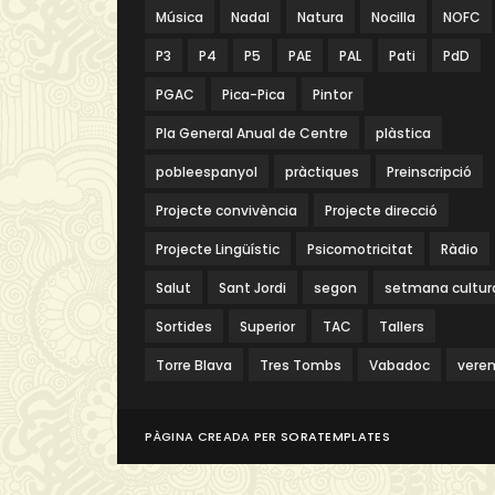
Música
Nadal
Natura
Nocilla
NOFC
P3
P4
P5
PAE
PAL
Pati
PdD
PGAC
Pica-Pica
Pintor
Pla General Anual de Centre
plàstica
pobleespanyol
pràctiques
Preinscripció
Projecte convivència
Projecte direcció
Projecte Lingüístic
Psicomotricitat
Ràdio
Salut
Sant Jordi
segon
setmana cultur
Sortides
Superior
TAC
Tallers
Torre Blava
Tres Tombs
Vabadoc
vere
PÀGINA CREADA PER
SORATEMPLATES