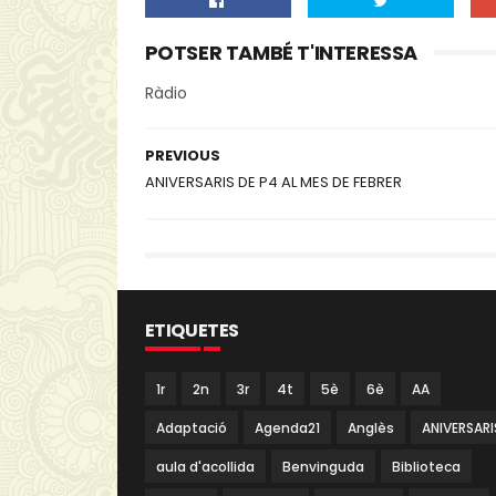
POTSER TAMBÉ T'INTERESSA
Ràdio
PREVIOUS
ANIVERSARIS DE P4 AL MES DE FEBRER
ETIQUETES
1r
2n
3r
4t
5è
6è
AA
Adaptació
Agenda21
Anglès
ANIVERSARI
aula d'acollida
Benvinguda
Biblioteca