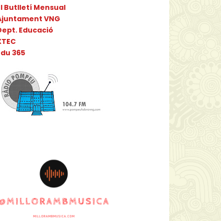
l Butlletí Mensual
Ajuntament VNG
Dept. Educació
XTEC
Edu 365