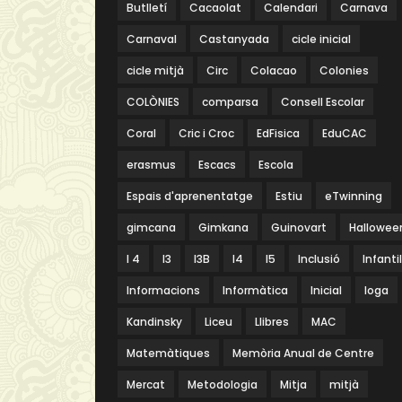
Butlletí
Cacaolat
Calendari
Carnava
Carnaval
Castanyada
cicle inicial
cicle mitjà
Circ
Colacao
Colonies
COLÒNIES
comparsa
Consell Escolar
Coral
Cric i Croc
EdFisica
EduCAC
erasmus
Escacs
Escola
Espais d'aprenentatge
Estiu
eTwinning
gimcana
Gimkana
Guinovart
Hallowee
I 4
I3
I3B
I4
I5
Inclusió
Infantil
Informacions
Informàtica
Inicial
Ioga
Kandinsky
Liceu
Llibres
MAC
Matemàtiques
Memòria Anual de Centre
Mercat
Metodologia
Mitja
mitjà