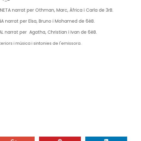
EVINETA narrat per Othman, Marc, Àfrica i Carla de 3rB.
 narrat per Elsa, Bruno i Mohamed de 6èB.
 narrat per Agatha, Christian i Ivan de 6èB.
iors i música i sintonies de l'emissora.