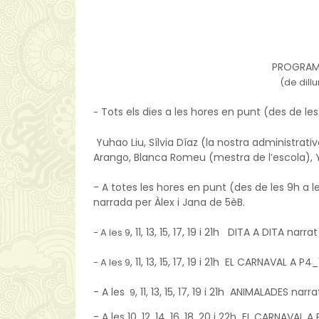
PROGRAM
(de dillun
Tots els dies
a les hores en punt (des de les
-
 Yuhao Liu, S
ílvia Díaz (la nostra administrativ
Arango, Blanca Romeu (mestra de l’escola), 
- A totes les hores en punt (des de les 9h a
narrada per Àlex i Jana de 5èB.
, 11, 13, 15, 17, 19 i 21h
DITA A DITA narrat
- A les
9
, 11, 13, 15, 17, 19 i 21h
EL CARNAVAL A P4_
- A les 9
- A les
, 11, 13, 15, 17, 19 i 21h
ANIMALADES narrat p
9
- A les
10, 12, 14, 16, 18, 20 i 22h
EL CARNAVAL A