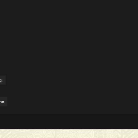
al
ma