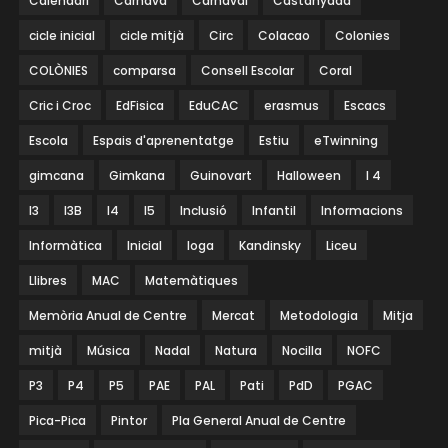
Calendari
Carnava
Carnaval
Castanyada
cicle inicial
cicle mitjà
Circ
Colacao
Colonies
COLÒNIES
comparsa
Consell Escolar
Coral
Cric i Croc
EdFisica
EduCAC
erasmus
Escacs
Escola
Espais d'aprenentatge
Estiu
eTwinning
gimcana
Gimkana
Guinovart
Halloween
I 4
I3
I3B
I4
I5
Inclusió
Infantil
Informacions
Informàtica
Inicial
Ioga
Kandinsky
Liceu
Llibres
MAC
Matemàtiques
Memòria Anual de Centre
Mercat
Metodologia
Mitja
mitjà
Música
Nadal
Natura
Nocilla
NOFC
P3
P4
P5
PAE
PAL
Pati
PdD
PGAC
Pica-Pica
Pintor
Pla General Anual de Centre