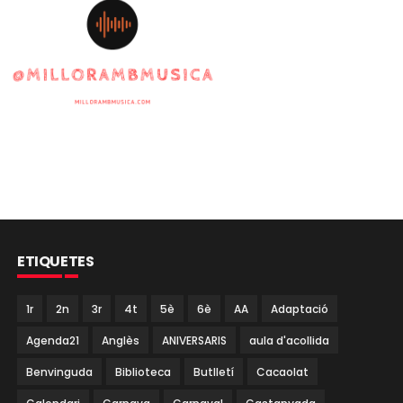
ETIQUETES
1r
2n
3r
4t
5è
6è
AA
Adaptació
Agenda21
Anglès
ANIVERSARIS
aula d'acollida
Benvinguda
Biblioteca
Butlletí
Cacaolat