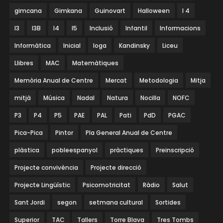
gimcana
Gimkana
Guinovart
Halloween
I 4
I3
I3B
I4
I5
Inclusió
Infantil
Informacions
Informàtica
Inicial
Ioga
Kandinsky
Liceu
Llibres
MAC
Matemàtiques
Memòria Anual de Centre
Mercat
Metodologia
Mitja
mitjà
Música
Nadal
Natura
Nocilla
NOFC
P3
P4
P5
PAE
PAL
Pati
PdD
PGAC
Pica-Pica
Pintor
Pla General Anual de Centre
plàstica
pobleespanyol
pràctiques
Preinscripció
Projecte convivència
Projecte direcció
Projecte Lingüístic
Psicomotricitat
Ràdio
Salut
Sant Jordi
segon
setmana cultural
Sortides
Superior
TAC
Tallers
Torre Blava
Tres Tombs