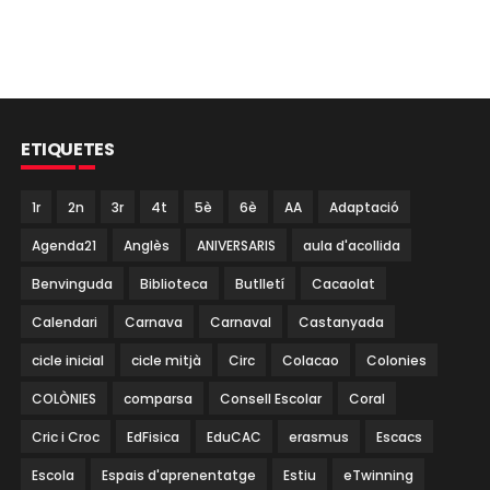
ETIQUETES
1r
2n
3r
4t
5è
6è
AA
Adaptació
Agenda21
Anglès
ANIVERSARIS
aula d'acollida
Benvinguda
Biblioteca
Butlletí
Cacaolat
Calendari
Carnava
Carnaval
Castanyada
cicle inicial
cicle mitjà
Circ
Colacao
Colonies
COLÒNIES
comparsa
Consell Escolar
Coral
Cric i Croc
EdFisica
EduCAC
erasmus
Escacs
Escola
Espais d'aprenentatge
Estiu
eTwinning