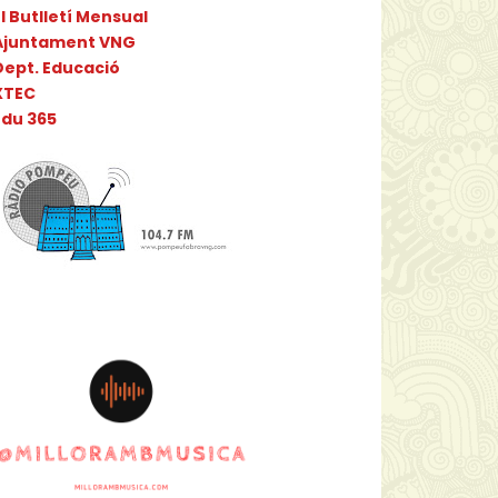
l Butlletí Mensual
Ajuntament VNG
Dept. Educació
XTEC
Edu 365