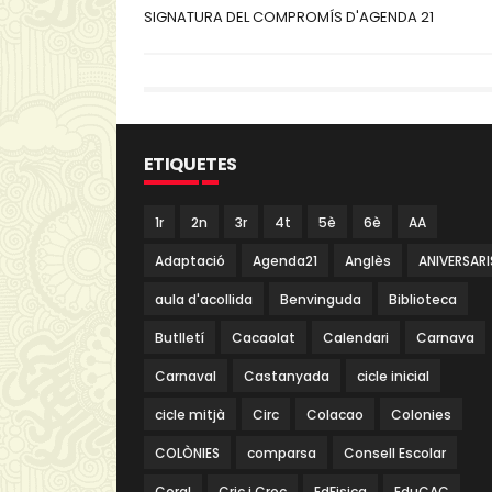
SIGNATURA DEL COMPROMÍS D'AGENDA 21
ETIQUETES
1r
2n
3r
4t
5è
6è
AA
Adaptació
Agenda21
Anglès
ANIVERSARI
aula d'acollida
Benvinguda
Biblioteca
Butlletí
Cacaolat
Calendari
Carnava
Carnaval
Castanyada
cicle inicial
cicle mitjà
Circ
Colacao
Colonies
COLÒNIES
comparsa
Consell Escolar
Coral
Cric i Croc
EdFisica
EduCAC