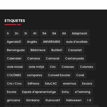
ETIQUETES
1r
2n
3r
4t
5è
6è
AA
Adaptació
Agenda21
Anglès
ANIVERSARIS
aula d'acollida
Benvinguda
Biblioteca
Butlletí
Cacaolat
Calendari
Carnava
Carnaval
Castanyada
cicle inicial
cicle mitjà
Circ
Colacao
Colonies
COLÒNIES
comparsa
Consell Escolar
Coral
Cric i Croc
EdFisica
EduCAC
erasmus
Escacs
Escola
Espais d'aprenentatge
Estiu
eTwinning
gimcana
Gimkana
Guinovart
Halloween
I 4