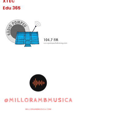
XTEC
Edu 365