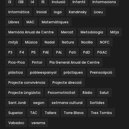
I3
I3B
I4
I5
Inclusió
Infantil
Informacions
Informàtica
Inicial
Ioga
Kandinsky
Liceu
Llibres
MAC
Matemàtiques
Memòria Anual de Centre
Mercat
Metodologia
Mitja
mitjà
Música
Nadal
Natura
Nocilla
NOFC
P3
P4
P5
PAE
PAL
Pati
PdD
PGAC
Pica-Pica
Pintor
Pla General Anual de Centre
plàstica
pobleespanyol
pràctiques
Preinscripció
Projecte convivència
Projecte direcció
Projecte Lingüístic
Psicomotricitat
Ràdio
Salut
Sant Jordi
segon
setmana cultural
Sortides
Superior
TAC
Tallers
Torre Blava
Tres Tombs
Vabadoc
verema