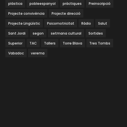
plàstica
pobleespanyol
pràctiques
Preinscripció
Projecte convivència
Projecte direcció
Projecte Lingüístic
Psicomotricitat
Ràdio
Salut
Sant Jordi
segon
setmana cultural
Sortides
Superior
TAC
Tallers
Torre Blava
Tres Tombs
Vabadoc
verema