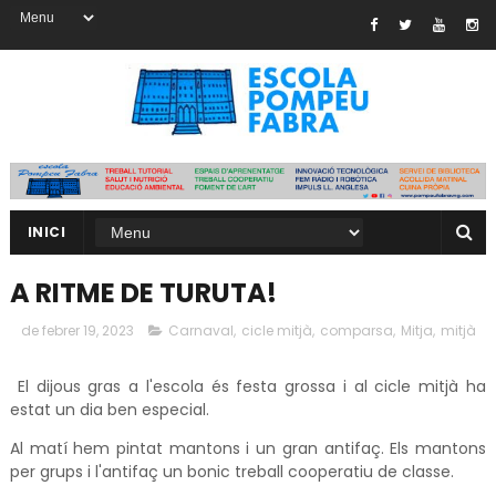
INICI
A RITME DE TURUTA!
de febrer 19, 2023
Carnaval
,
cicle mitjà
,
comparsa
,
Mitja
,
mitjà
El dijous gras a l'escola és festa grossa i al cicle mitjà ha
estat un dia ben especial.
Al matí hem pintat mantons i un gran antifaç. Els mantons
per grups i l'antifaç un bonic treball cooperatiu de classe.