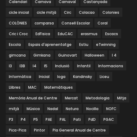
Calendari
Carnava
Carnaval
Castanyada
cicle inicial
cicle mitjà
Circ
Colacao
Colonies
COLÒNIES
comparsa
Consell Escolar
Coral
Cric i Croc
EdFisica
EduCAC
erasmus
Escacs
Escola
Espais d'aprenentatge
Estiu
eTwinning
gimcana
Gimkana
Guinovart
Halloween
I 4
I3
I3B
I4
I5
Inclusió
Infantil
Informacions
Informàtica
Inicial
Ioga
Kandinsky
Liceu
Llibres
MAC
Matemàtiques
Memòria Anual de Centre
Mercat
Metodologia
Mitja
mitjà
Música
Nadal
Natura
Nocilla
NOFC
P3
P4
P5
PAE
PAL
Pati
PdD
PGAC
Pica-Pica
Pintor
Pla General Anual de Centre