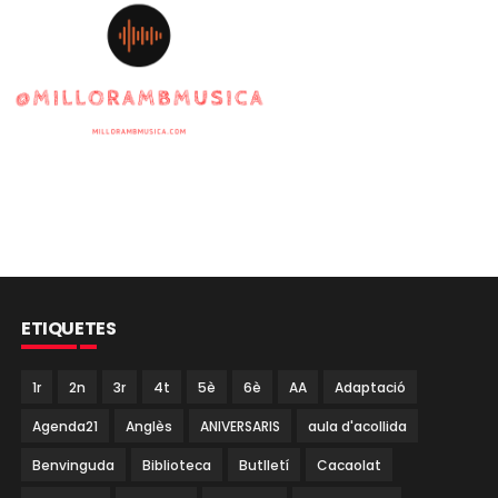
ETIQUETES
1r
2n
3r
4t
5è
6è
AA
Adaptació
Agenda21
Anglès
ANIVERSARIS
aula d'acollida
Benvinguda
Biblioteca
Butlletí
Cacaolat