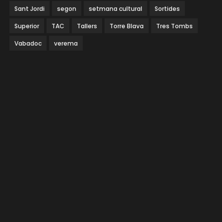
Sant Jordi
segon
setmana cultural
Sortides
Superior
TAC
Tallers
Torre Blava
Tres Tombs
Vabadoc
verema