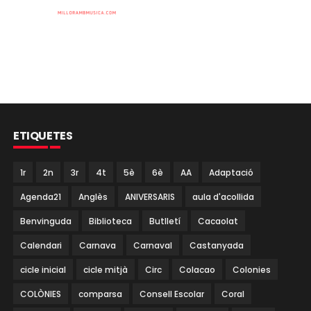
ETIQUETES
1r
2n
3r
4t
5è
6è
AA
Adaptació
Agenda21
Anglès
ANIVERSARIS
aula d'acollida
Benvinguda
Biblioteca
Butlletí
Cacaolat
Calendari
Carnava
Carnaval
Castanyada
cicle inicial
cicle mitjà
Circ
Colacao
Colonies
COLÒNIES
comparsa
Consell Escolar
Coral