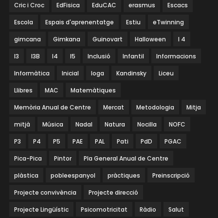
Cric i Croc
EdFisica
EduCAC
erasmus
Escacs
Escola
Espais d'aprenentatge
Estiu
eTwinning
gimcana
Gimkana
Guinovart
Halloween
I 4
I3
I3B
I4
I5
Inclusió
Infantil
Informacions
Informàtica
Inicial
Ioga
Kandinsky
Liceu
Llibres
MAC
Matemàtiques
Memòria Anual de Centre
Mercat
Metodologia
Mitja
mitjà
Música
Nadal
Natura
Nocilla
NOFC
P3
P4
P5
PAE
PAL
Pati
PdD
PGAC
Pica-Pica
Pintor
Pla General Anual de Centre
plàstica
pobleespanyol
pràctiques
Preinscripció
Projecte convivència
Projecte direcció
Projecte Lingüístic
Psicomotricitat
Ràdio
Salut