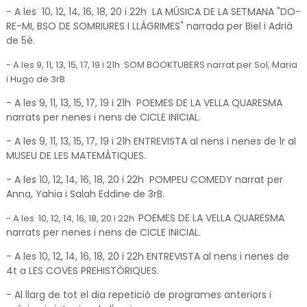
- A les
10
, 12, 14, 16, 18, 20 i 22h
LA MÚSICA DE LA SETMANA "DO-
RE-MI, BSO DE SOMRIURES I LLÀGRIMES" narrada per Biel i Adrià
de 5è.
- A les
9
, 11, 13, 15, 17, 19 i 21h
SOM BOOKTUBERS narrat per Sol, Maria
i Hugo de 3rB.
- A les
9
, 11, 13, 15, 17, 19 i 21h
POEMES DE LA VELLA QUARESMA
narrats per nenes i nens de CICLE INICIAL.
- A les
9
, 11, 13, 15, 17, 19 i 21h ENTREVISTA al nens i nenes de 1r al
MUSEU DE LES MATEMÀTIQUES.
- A les
10
, 12, 14, 16, 18, 20 i 22h
POMPEU COMEDY narrat per
Anna, Yahia i Salah Eddine de 3rB.
POEMES DE LA VELLA QUARESMA
- A les
10
, 12, 14, 16, 18, 20 i 22h
narrats per nenes i nens de CICLE INICIAL.
- A les
10, 12, 14, 16, 18, 20 i 22h
ENTREVISTA al nens i nenes de
4t a LES COVES PREHISTÒRIQUES.
-
Al llarg de tot el dia
repetició de programes anteriors i