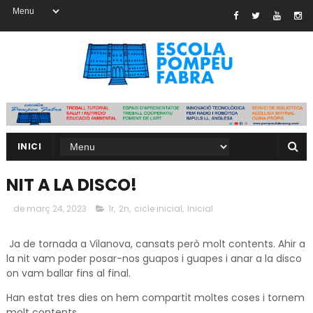
INICI
NIT A LA DISCO!
de març 24, 2023
1r
,
2n
,
cicle inicial
,
Inicial
Ja de tornada a Vilanova, cansats però molt contents. Ahir a
la nit vam poder posar-nos guapos i guapes i anar a la disco
on vam ballar fins al final.
Han estat tres dies on hem compartit moltes coses i tornem
molt contents.