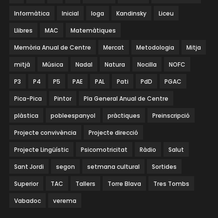
Informàtica
Inicial
Ioga
Kandinsky
Liceu
Llibres
MAC
Matemàtiques
Memòria Anual de Centre
Mercat
Metodologia
Mitja
mitjà
Música
Nadal
Natura
Nocilla
NOFC
P3
P4
P5
PAE
PAL
Pati
PdD
PGAC
Pica-Pica
Pintor
Pla General Anual de Centre
plàstica
pobleespanyol
pràctiques
Preinscripció
Projecte convivència
Projecte direcció
Projecte Lingüístic
Psicomotricitat
Ràdio
Salut
Sant Jordi
segon
setmana cultural
Sortides
Superior
TAC
Tallers
Torre Blava
Tres Tombs
Vabadoc
verema