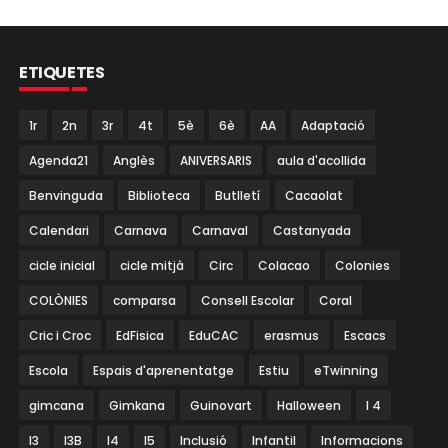
ETIQUETES
1r
2n
3r
4t
5è
6è
AA
Adaptació
Agenda21
Anglès
ANIVERSARIS
aula d'acollida
Benvinguda
Biblioteca
Butlletí
Cacaolat
Calendari
Carnava
Carnaval
Castanyada
cicle inicial
cicle mitjà
Circ
Colacao
Colonies
COLÒNIES
comparsa
Consell Escolar
Coral
Cric i Croc
EdFisica
EduCAC
erasmus
Escacs
Escola
Espais d'aprenentatge
Estiu
eTwinning
gimcana
Gimkana
Guinovart
Halloween
I 4
I3
I3B
I4
I5
Inclusió
Infantil
Informacions