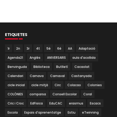
ETIQUETES
1r
2n
3r
4t
5è
6è
AA
Adaptació
Agenda21
Anglès
ANIVERSARIS
aula d'acollida
Benvinguda
Biblioteca
Butlletí
Cacaolat
Calendari
Carnava
Carnaval
Castanyada
cicle inicial
cicle mitjà
Circ
Colacao
Colonies
COLÒNIES
comparsa
Consell Escolar
Coral
Cric i Croc
EdFisica
EduCAC
erasmus
Escacs
Escola
Espais d'aprenentatge
Estiu
eTwinning