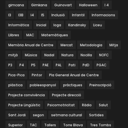
gimcana
Gimkana
Guinovart
Halloween
I 4
I3
I3B
I4
I5
Inclusió
Infantil
Informacions
Informàtica
Inicial
Ioga
Kandinsky
Liceu
Llibres
MAC
Matemàtiques
Memòria Anual de Centre
Mercat
Metodologia
Mitja
mitjà
Música
Nadal
Natura
Nocilla
NOFC
P3
P4
P5
PAE
PAL
Pati
PdD
PGAC
Pica-Pica
Pintor
Pla General Anual de Centre
plàstica
pobleespanyol
pràctiques
Preinscripció
Projecte convivència
Projecte direcció
Projecte Lingüístic
Psicomotricitat
Ràdio
Salut
Sant Jordi
segon
setmana cultural
Sortides
Superior
TAC
Tallers
Torre Blava
Tres Tombs