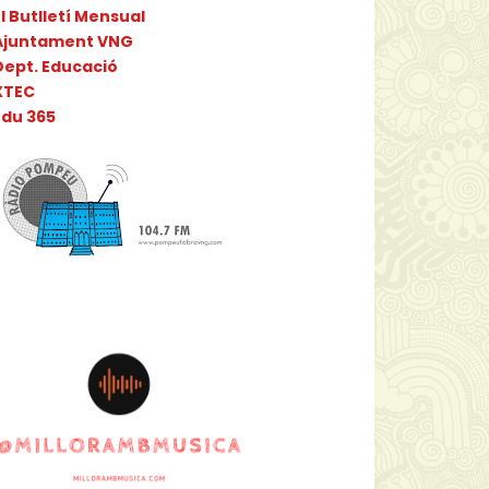
l Butlletí Mensual
Ajuntament VNG
Dept. Educació
XTEC
Edu 365