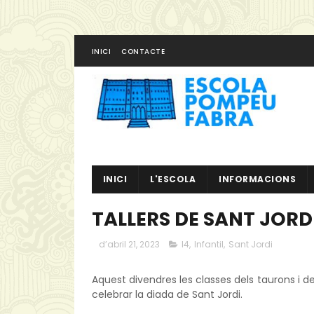
INICI
CONTACTE
INICI
L'ESCOLA
INFORMACIONS
TALLERS DE SANT JORDI
d’abril 21, 2023
I4
,
Infantil
,
Sant Jordi
Aquest divendres les classes dels taurons i del
celebrar la diada de Sant Jordi.