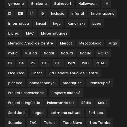
gimcana
Gimkana
Guinovart
Halloween
I 4
I3
I3B
I4
I5
Inclusió
Infantil
Informacions
Informàtica
Inicial
Ioga
Kandinsky
Liceu
Llibres
MAC
Matemàtiques
Memòria Anual de Centre
Mercat
Metodologia
Mitja
mitjà
Música
Nadal
Natura
Nocilla
NOFC
P3
P4
P5
PAE
PAL
Pati
PdD
PGAC
Pica-Pica
Pintor
Pla General Anual de Centre
plàstica
pobleespanyol
pràctiques
Preinscripció
Projecte convivència
Projecte direcció
Projecte Lingüístic
Psicomotricitat
Ràdio
Salut
Sant Jordi
segon
setmana cultural
Sortides
Superior
TAC
Tallers
Torre Blava
Tres Tombs