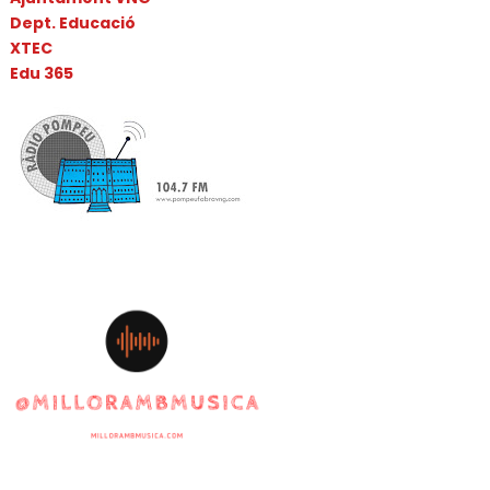
Dept. Educació
XTEC
Edu 365