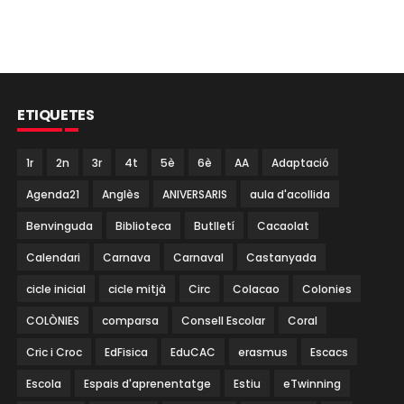
ETIQUETES
1r
2n
3r
4t
5è
6è
AA
Adaptació
Agenda21
Anglès
ANIVERSARIS
aula d'acollida
Benvinguda
Biblioteca
Butlletí
Cacaolat
Calendari
Carnava
Carnaval
Castanyada
cicle inicial
cicle mitjà
Circ
Colacao
Colonies
COLÒNIES
comparsa
Consell Escolar
Coral
Cric i Croc
EdFisica
EduCAC
erasmus
Escacs
Escola
Espais d'aprenentatge
Estiu
eTwinning