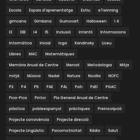
Escola
Espais d'aprenentatge
Estiu
eTwinning
gimcana
Gimkana
Guinovart
Halloween
I 4
I3
I3B
I4
I5
Inclusió
Infantil
Informacions
Informàtica
Inicial
Ioga
Kandinsky
Liceu
Llibres
MAC
Matemàtiques
Memòria Anual de Centre
Mercat
Metodologia
Mitja
mitjà
Música
Nadal
Natura
Nocilla
NOFC
P3
P4
P5
PAE
PAL
Pati
PdD
PGAC
Pica-Pica
Pintor
Pla General Anual de Centre
plàstica
pobleespanyol
pràctiques
Preinscripció
Projecte convivència
Projecte direcció
Projecte Lingüístic
Psicomotricitat
Ràdio
Salut