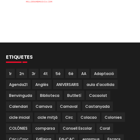
ETIQUETES
1r
2n
3r
4t
5è
6è
AA
Adaptació
Agenda21
Anglès
ANIVERSARIS
aula d'acollida
Benvinguda
Biblioteca
Butlletí
Cacaolat
Calendari
Carnava
Carnaval
Castanyada
cicle inicial
cicle mitjà
Circ
Colacao
Colonies
COLÒNIES
comparsa
Consell Escolar
Coral
Cric i Croc
EdFisica
EduCAC
erasmus
Escacs