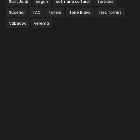
Sant Jordi
segon
setmana cultural
Sortides
Superior
TAC
Tallers
Torre Blava
Tres Tombs
Vabadoc
verema