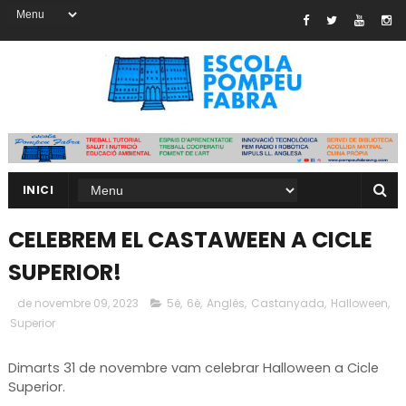
INICI
CELEBREM EL CASTAWEEN A CICLE
SUPERIOR!
de novembre 09, 2023
5è
,
6è
,
Anglès
,
Castanyada
,
Halloween
,
Superior
Dimarts 31 de novembre vam celebrar Halloween a Cicle
Superior.