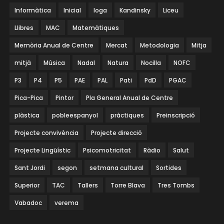
Informàtica
Inicial
Ioga
Kandinsky
Liceu
Llibres
MAC
Matemàtiques
Memòria Anual de Centre
Mercat
Metodologia
Mitja
mitjà
Música
Nadal
Natura
Nocilla
NOFC
P3
P4
P5
PAE
PAL
Pati
PdD
PGAC
Pica-Pica
Pintor
Pla General Anual de Centre
plàstica
pobleespanyol
pràctiques
Preinscripció
Projecte convivència
Projecte direcció
Projecte Lingüístic
Psicomotricitat
Ràdio
Salut
Sant Jordi
segon
setmana cultural
Sortides
Superior
TAC
Tallers
Torre Blava
Tres Tombs
Vabadoc
verema