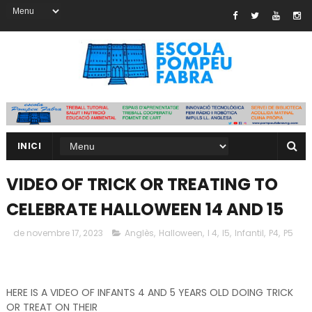
INICI
VIDEO OF TRICK OR TREATING TO
CELEBRATE HALLOWEEN 14 AND 15
de novembre 17, 2023
Anglès
,
Halloween
,
I 4
,
I5
,
Infantil
,
P4
,
P5
HERE IS A VIDEO OF INFANTS 4 AND 5 YEARS OLD DOING TRICK
OR TREAT ON THEIR