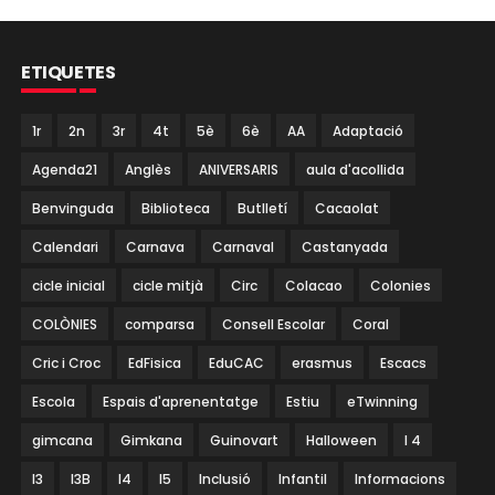
ETIQUETES
1r
2n
3r
4t
5è
6è
AA
Adaptació
Agenda21
Anglès
ANIVERSARIS
aula d'acollida
Benvinguda
Biblioteca
Butlletí
Cacaolat
Calendari
Carnava
Carnaval
Castanyada
cicle inicial
cicle mitjà
Circ
Colacao
Colonies
COLÒNIES
comparsa
Consell Escolar
Coral
Cric i Croc
EdFisica
EduCAC
erasmus
Escacs
Escola
Espais d'aprenentatge
Estiu
eTwinning
gimcana
Gimkana
Guinovart
Halloween
I 4
I3
I3B
I4
I5
Inclusió
Infantil
Informacions