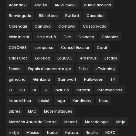
Agenda21
Anglès
ANIVERSARIS
aula d'acollida
Benvinguda
Biblioteca
Butlletí
Cacaolat
Calendari
Carnava
Carnaval
Castanyada
cicle inicial
cicle mitjà
Circ
Colacao
Colonies
COLÒNIES
comparsa
Consell Escolar
Coral
Cric i Croc
EdFisica
EduCAC
erasmus
Escacs
Escola
Espais d'aprenentatge
Estiu
eTwinning
gimcana
Gimkana
Guinovart
Halloween
I 4
I3
I3B
I4
I5
Inclusió
Infantil
Informacions
Informàtica
Inicial
Ioga
Kandinsky
Liceu
Llibres
MAC
Matemàtiques
Memòria Anual de Centre
Mercat
Metodologia
Mitja
mitjà
Música
Nadal
Natura
Nocilla
NOFC