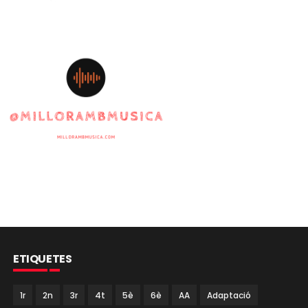
ETIQUETES
1r
2n
3r
4t
5è
6è
AA
Adaptació