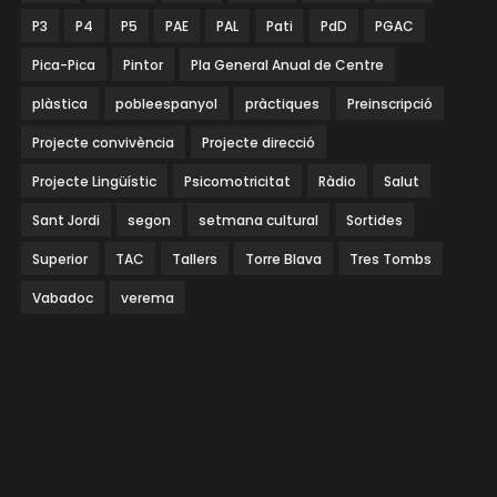
P3
P4
P5
PAE
PAL
Pati
PdD
PGAC
Pica-Pica
Pintor
Pla General Anual de Centre
plàstica
pobleespanyol
pràctiques
Preinscripció
Projecte convivència
Projecte direcció
Projecte Lingüístic
Psicomotricitat
Ràdio
Salut
Sant Jordi
segon
setmana cultural
Sortides
Superior
TAC
Tallers
Torre Blava
Tres Tombs
Vabadoc
verema