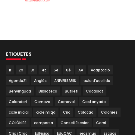
ETIQUETES
1r
2n
3r
4t
5è
6è
AA
Adaptació
Agenda21
Anglès
ANIVERSARIS
aula d'acollida
Benvinguda
Biblioteca
Butlletí
Cacaolat
Calendari
Carnava
Carnaval
Castanyada
cicle inicial
cicle mitjà
Circ
Colacao
Colonies
COLÒNIES
comparsa
Consell Escolar
Coral
Cric i Croc
EdFisica
EduCAC
erasmus
Escacs