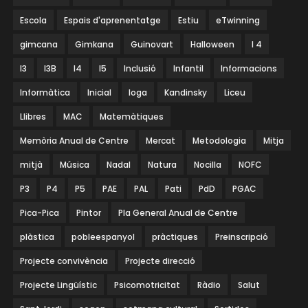
Escola
Espais d'aprenentatge
Estiu
eTwinning
gimcana
Gimkana
Guinovart
Halloween
I 4
I3
I3B
I4
I5
Inclusió
Infantil
Informacions
Informàtica
Inicial
Ioga
Kandinsky
Liceu
Llibres
MAC
Matemàtiques
Memòria Anual de Centre
Mercat
Metodologia
Mitja
mitjà
Música
Nadal
Natura
Nocilla
NOFC
P3
P4
P5
PAE
PAL
Pati
PdD
PGAC
Pica-Pica
Pintor
Pla General Anual de Centre
plàstica
pobleespanyol
pràctiques
Preinscripció
Projecte convivència
Projecte direcció
Projecte Lingüístic
Psicomotricitat
Ràdio
Salut