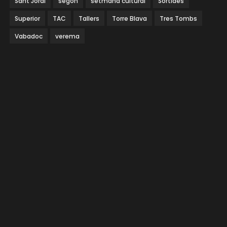
Sant Jordi
segon
setmana cultural
Sortides
Superior
TAC
Tallers
Torre Blava
Tres Tombs
Vabadoc
verema