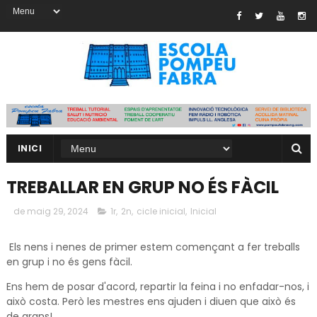
INICI
TREBALLAR EN GRUP NO ÉS FÀCIL
de maig 29, 2024
1r
,
2n
,
cicle inicial
,
Inicial
Els nens i nenes de primer estem començant a fer treballs
en grup i no és gens fàcil.
Ens hem de posar d'acord, repartir la feina i no enfadar-nos, i
això costa. Però les mestres ens ajuden i diuen que això és
de grans!