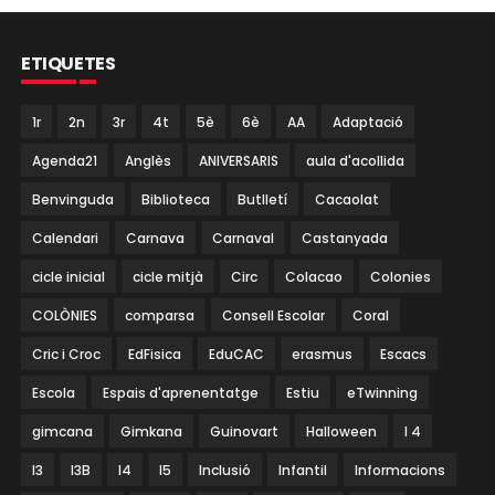
ETIQUETES
1r
2n
3r
4t
5è
6è
AA
Adaptació
Agenda21
Anglès
ANIVERSARIS
aula d'acollida
Benvinguda
Biblioteca
Butlletí
Cacaolat
Calendari
Carnava
Carnaval
Castanyada
cicle inicial
cicle mitjà
Circ
Colacao
Colonies
COLÒNIES
comparsa
Consell Escolar
Coral
Cric i Croc
EdFisica
EduCAC
erasmus
Escacs
Escola
Espais d'aprenentatge
Estiu
eTwinning
gimcana
Gimkana
Guinovart
Halloween
I 4
I3
I3B
I4
I5
Inclusió
Infantil
Informacions