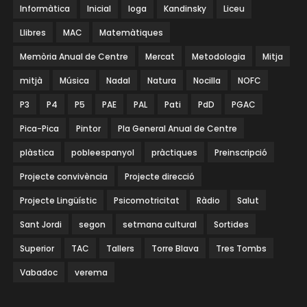
Informàtica
Inicial
Ioga
Kandinsky
Liceu
Llibres
MAC
Matemàtiques
Memòria Anual de Centre
Mercat
Metodologia
Mitja
mitjà
Música
Nadal
Natura
Nocilla
NOFC
P3
P4
P5
PAE
PAL
Pati
PdD
PGAC
Pica-Pica
Pintor
Pla General Anual de Centre
plàstica
pobleespanyol
pràctiques
Preinscripció
Projecte convivència
Projecte direcció
Projecte Lingüístic
Psicomotricitat
Ràdio
Salut
Sant Jordi
segon
setmana cultural
Sortides
Superior
TAC
Tallers
Torre Blava
Tres Tombs
Vabadoc
verema