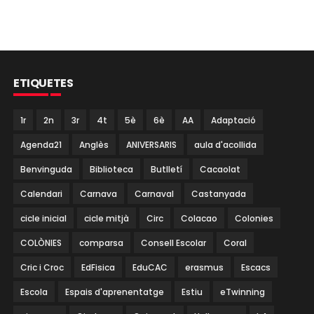
ETIQUETES
1r
2n
3r
4t
5è
6è
AA
Adaptació
Agenda21
Anglès
ANIVERSARIS
aula d'acollida
Benvinguda
Biblioteca
Butlletí
Cacaolat
Calendari
Carnava
Carnaval
Castanyada
cicle inicial
cicle mitjà
Circ
Colacao
Colonies
COLÒNIES
comparsa
Consell Escolar
Coral
Cric i Croc
EdFisica
EduCAC
erasmus
Escacs
Escola
Espais d'aprenentatge
Estiu
eTwinning