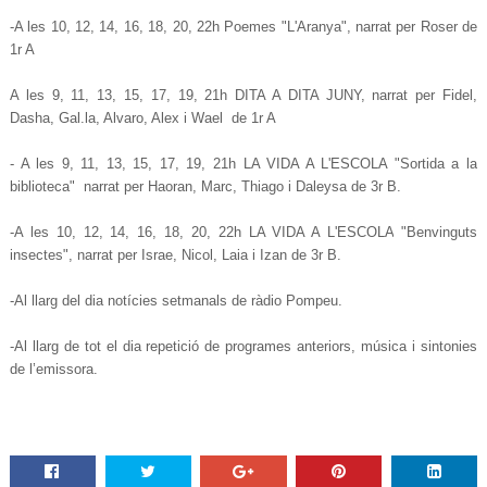
-
A les
10, 12, 14, 16, 18, 20, 22h Poemes "L'Aranya"
, narrat per Roser de
1r A
A les
9, 11, 13, 15, 17, 19, 21h
DITA A DITA JUNY
, narrat per Fidel,
Dasha, Gal.la, Alvaro, Alex i Wael de 1r A
- A les
9, 11, 13, 15, 17, 19, 21h
LA VIDA A L'ESCOLA "Sortida a la
biblioteca"
narrat per Haoran, Marc, Thiago i Daleysa de 3r B.
-
A les
10, 12, 14, 16, 18, 20, 22h
LA VIDA A L'ESCOLA
"Benvinguts
insectes"
, narrat per Israe, Nicol, Laia i Izan de 3r B.
-
Al llarg del dia notícies setmanals de ràdio Pompeu.
-Al llarg de tot el dia repetició de programes
anteriors, música i sintonies
de l’emissora.