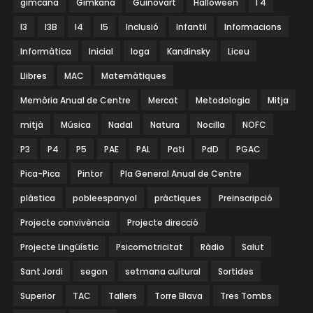
gimcana
Gimkana
Guinovart
Halloween
I 4
I3
I3B
I4
I5
Inclusió
Infantil
Informacions
Informàtica
Inicial
Ioga
Kandinsky
Liceu
Llibres
MAC
Matemàtiques
Memòria Anual de Centre
Mercat
Metodologia
Mitja
mitjà
Música
Nadal
Natura
Nocilla
NOFC
P3
P4
P5
PAE
PAL
Pati
PdD
PGAC
Pica-Pica
Pintor
Pla General Anual de Centre
plàstica
pobleespanyol
pràctiques
Preinscripció
Projecte convivència
Projecte direcció
Projecte Lingüístic
Psicomotricitat
Ràdio
Salut
Sant Jordi
segon
setmana cultural
Sortides
Superior
TAC
Tallers
Torre Blava
Tres Tombs