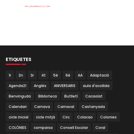
ETIQUETES
1r
2n
3r
4t
5è
6è
AA
Adaptació
Agenda21
Anglès
ANIVERSARIS
aula d'acollida
Benvinguda
Biblioteca
Butlletí
Cacaolat
Calendari
Carnava
Carnaval
Castanyada
cicle inicial
cicle mitjà
Circ
Colacao
Colonies
COLÒNIES
comparsa
Consell Escolar
Coral