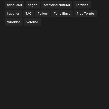
Sant Jordi
segon
setmana cultural
Sortides
Superior
TAC
Tallers
Torre Blava
Tres Tombs
Vabadoc
verema