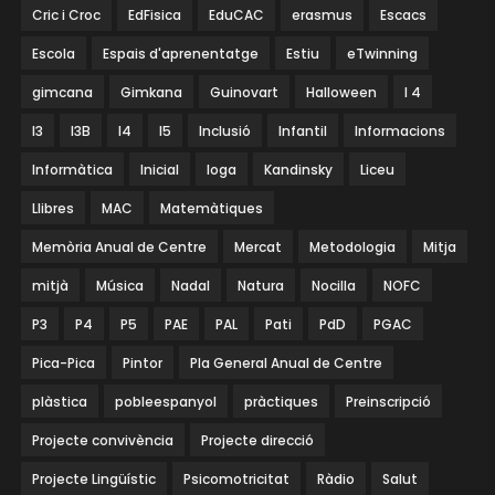
Cric i Croc
EdFisica
EduCAC
erasmus
Escacs
Escola
Espais d'aprenentatge
Estiu
eTwinning
gimcana
Gimkana
Guinovart
Halloween
I 4
I3
I3B
I4
I5
Inclusió
Infantil
Informacions
Informàtica
Inicial
Ioga
Kandinsky
Liceu
Llibres
MAC
Matemàtiques
Memòria Anual de Centre
Mercat
Metodologia
Mitja
mitjà
Música
Nadal
Natura
Nocilla
NOFC
P3
P4
P5
PAE
PAL
Pati
PdD
PGAC
Pica-Pica
Pintor
Pla General Anual de Centre
plàstica
pobleespanyol
pràctiques
Preinscripció
Projecte convivència
Projecte direcció
Projecte Lingüístic
Psicomotricitat
Ràdio
Salut