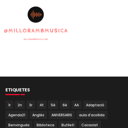
ETIQUETES
1r
2n
3r
4t
5è
6è
AA
Adaptació
Agenda21
Anglès
ANIVERSARIS
aula d'acollida
Benvinguda
Biblioteca
Butlletí
Cacaolat