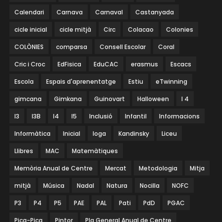
Calendari
Carnava
Carnaval
Castanyada
cicle inicial
cicle mitjà
Circ
Colacao
Colonies
COLÒNIES
comparsa
Consell Escolar
Coral
Cric i Croc
EdFisica
EduCAC
erasmus
Escacs
Escola
Espais d'aprenentatge
Estiu
eTwinning
gimcana
Gimkana
Guinovart
Halloween
I 4
I3
I3B
I4
I5
Inclusió
Infantil
Informacions
Informàtica
Inicial
Ioga
Kandinsky
Liceu
Llibres
MAC
Matemàtiques
Memòria Anual de Centre
Mercat
Metodologia
Mitja
mitjà
Música
Nadal
Natura
Nocilla
NOFC
P3
P4
P5
PAE
PAL
Pati
PdD
PGAC
Pica-Pica
Pintor
Pla General Anual de Centre