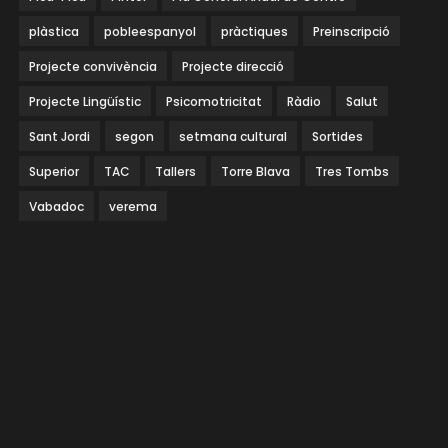
plàstica
pobleespanyol
pràctiques
Preinscripció
Projecte convivència
Projecte direcció
Projecte Lingüístic
Psicomotricitat
Ràdio
Salut
Sant Jordi
segon
setmana cultural
Sortides
Superior
TAC
Tallers
Torre Blava
Tres Tombs
Vabadoc
verema