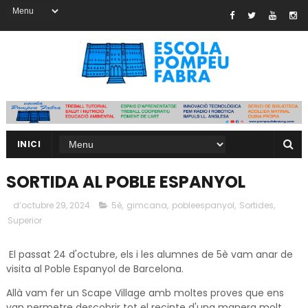
INICI
SORTIDA AL POBLE ESPANYOL
d’octubre 29, 2024
5è
,
gimcana
,
pobleespanyol
,
Sortides
,
Superior
El passat 24 d'octubre, els i les alumnes de 5è vam anar de
visita al Poble Espanyol de Barcelona.
Allà vam fer un Scape Village amb moltes proves que ens
van permetre descobrir tot el recinte d'una manera molt