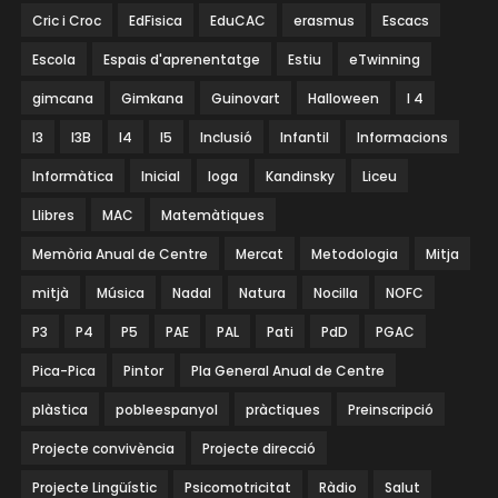
Cric i Croc
EdFisica
EduCAC
erasmus
Escacs
Escola
Espais d'aprenentatge
Estiu
eTwinning
gimcana
Gimkana
Guinovart
Halloween
I 4
I3
I3B
I4
I5
Inclusió
Infantil
Informacions
Informàtica
Inicial
Ioga
Kandinsky
Liceu
Llibres
MAC
Matemàtiques
Memòria Anual de Centre
Mercat
Metodologia
Mitja
mitjà
Música
Nadal
Natura
Nocilla
NOFC
P3
P4
P5
PAE
PAL
Pati
PdD
PGAC
Pica-Pica
Pintor
Pla General Anual de Centre
plàstica
pobleespanyol
pràctiques
Preinscripció
Projecte convivència
Projecte direcció
Projecte Lingüístic
Psicomotricitat
Ràdio
Salut