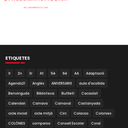
ETIQUETES
1r
2n
3r
4t
5è
6è
AA
Adaptació
Agenda21
Anglès
ANIVERSARIS
aula d'acollida
Benvinguda
Biblioteca
Butlletí
Cacaolat
Calendari
Carnava
Carnaval
Castanyada
cicle inicial
cicle mitjà
Circ
Colacao
Colonies
COLÒNIES
comparsa
Consell Escolar
Coral