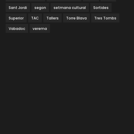
Sant Jordi
segon
setmana cultural
Sortides
Superior
TAC
Tallers
Torre Blava
Tres Tombs
Vabadoc
verema