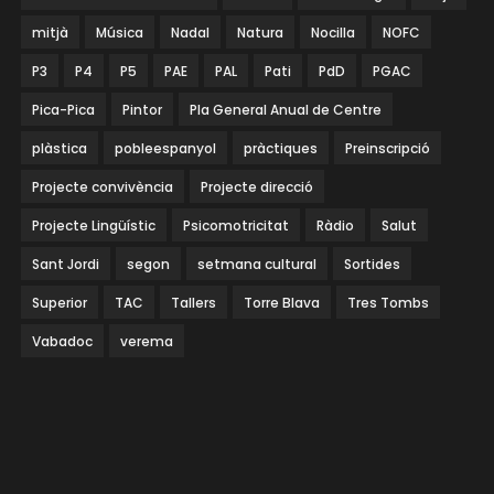
mitjà
Música
Nadal
Natura
Nocilla
NOFC
P3
P4
P5
PAE
PAL
Pati
PdD
PGAC
Pica-Pica
Pintor
Pla General Anual de Centre
plàstica
pobleespanyol
pràctiques
Preinscripció
Projecte convivència
Projecte direcció
Projecte Lingüístic
Psicomotricitat
Ràdio
Salut
Sant Jordi
segon
setmana cultural
Sortides
Superior
TAC
Tallers
Torre Blava
Tres Tombs
Vabadoc
verema