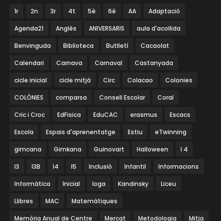
1r
2n
3r
4t
5è
6è
AA
Adaptació
Agenda21
Anglès
ANIVERSARIS
aula d'acollida
Benvinguda
Biblioteca
Butlletí
Cacaolat
Calendari
Carnava
Carnaval
Castanyada
cicle inicial
cicle mitjà
Circ
Colacao
Colonies
COLÒNIES
comparsa
Consell Escolar
Coral
Cric i Croc
EdFisica
EduCAC
erasmus
Escacs
Escola
Espais d'aprenentatge
Estiu
eTwinning
gimcana
Gimkana
Guinovart
Halloween
I 4
I3
I3B
I4
I5
Inclusió
Infantil
Informacions
Informàtica
Inicial
Ioga
Kandinsky
Liceu
Llibres
MAC
Matemàtiques
Memòria Anual de Centre
Mercat
Metodologia
Mitja