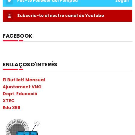
Fes-te Follower del Pompeu
Seguir
Subscriu-te al nostre canal de Youtube
FACEBOOK
ENLLAÇOS D'INTERÈS
El Butlletí Mensual
Ajuntament VNG
Dept. Educació
XTEC
Edu 365