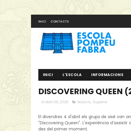
INICI
CONTACTE
INICI
L'ESCOLA
INFORMACIONS
DISCOVERING QUEEN (
d’abril 09, 2025
Música
,
Superior
El divendres 4 d'abril els grups de sisè van 
"Discovering Queen". L'experiència d'assistir
des del primer moment.