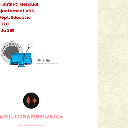
l Butlletí Mensual
Ajuntament VNG
Dept. Educació
XTEC
Edu 365