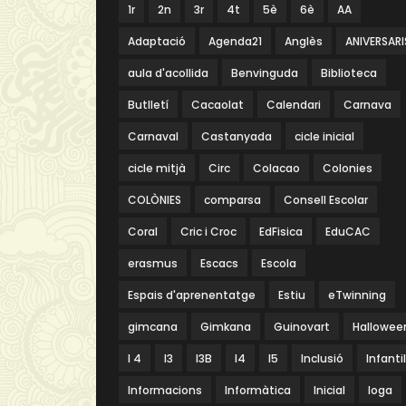
1r
2n
3r
4t
5è
6è
AA
Adaptació
Agenda21
Anglès
ANIVERSARI
aula d'acollida
Benvinguda
Biblioteca
Butlletí
Cacaolat
Calendari
Carnava
Carnaval
Castanyada
cicle inicial
cicle mitjà
Circ
Colacao
Colonies
COLÒNIES
comparsa
Consell Escolar
Coral
Cric i Croc
EdFisica
EduCAC
erasmus
Escacs
Escola
Espais d'aprenentatge
Estiu
eTwinning
gimcana
Gimkana
Guinovart
Hallowee
I 4
I3
I3B
I4
I5
Inclusió
Infantil
Informacions
Informàtica
Inicial
Ioga