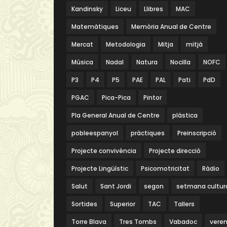
Kandinsky
Liceu
Llibres
MAC
Matemàtiques
Memòria Anual de Centre
Mercat
Metodologia
Mitja
mitjà
Música
Nadal
Natura
Nocilla
NOFC
P3
P4
P5
PAE
PAL
Pati
PdD
PGAC
Pica-Pica
Pintor
Pla General Anual de Centre
plàstica
pobleespanyol
pràctiques
Preinscripció
Projecte convivència
Projecte direcció
Projecte Lingüístic
Psicomotricitat
Ràdio
Salut
Sant Jordi
segon
setmana cultur
Sortides
Superior
TAC
Tallers
Torre Blava
Tres Tombs
Vabadoc
vere