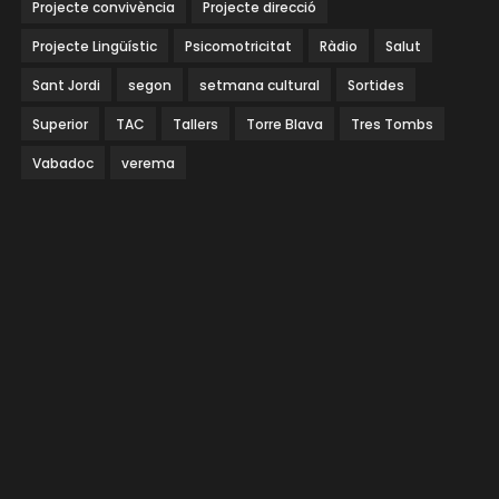
Projecte convivència
Projecte direcció
Projecte Lingüístic
Psicomotricitat
Ràdio
Salut
Sant Jordi
segon
setmana cultural
Sortides
Superior
TAC
Tallers
Torre Blava
Tres Tombs
Vabadoc
verema