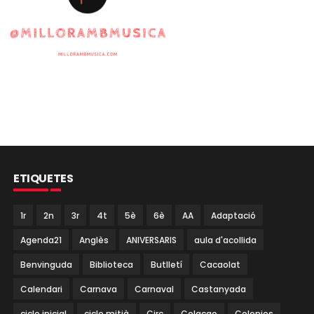
ETIQUETES
1r
2n
3r
4t
5è
6è
AA
Adaptació
Agenda21
Anglès
ANIVERSARIS
aula d'acollida
Benvinguda
Biblioteca
Butlletí
Cacaolat
Calendari
Carnava
Carnaval
Castanyada
cicle inicial
cicle mitjà
Circ
Colacao
Colonies