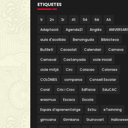
ETIQUETES
1r
2n
3r
4t
5è
6è
AA
Adaptació
Agenda21
Anglès
ANIVERSARI
aula d'acollida
Benvinguda
Biblioteca
Butlletí
Cacaolat
Calendari
Carnava
Carnaval
Castanyada
cicle inicial
cicle mitjà
Circ
Colacao
Colonies
COLÒNIES
comparsa
Consell Escolar
Coral
Cric i Croc
EdFisica
EduCAC
erasmus
Escacs
Escola
Espais d'aprenentatge
Estiu
eTwinning
gimcana
Gimkana
Guinovart
Hallowee