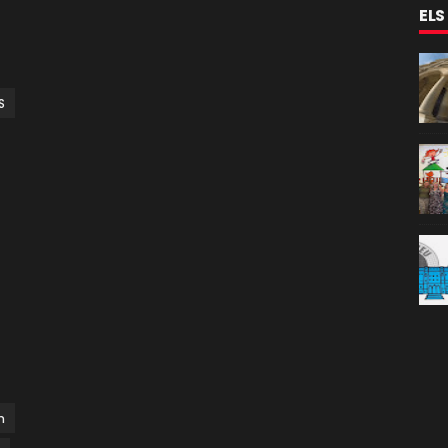
ELS
S
n