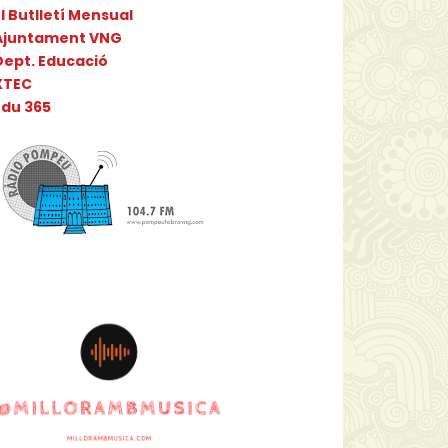
l Butlletí Mensual
Ajuntament VNG
Dept. Educació
XTEC
Edu 365