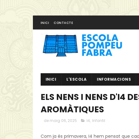
INICI
CONTACTE
INICI
L'ESCOLA
INFORMACIONS
ELS NENS I NENS D'I4 
AROMÀTIQUES
de maig 06, 2025
I4
,
Infantil
Com ja és primavera, I4 hem pensat que cad