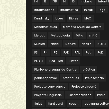
I 4
I3
I3B
I4
I5
Inclusió
Infantil
Informacions
Informàtica
Inicial
Ioga
Kandinsky
Liceu
Llibres
MAC
Matemàtiques
Memòria Anual de Centre
Mercat
Metodologia
Mitja
mitjà
Música
Nadal
Natura
Nocilla
NOFC
P3
P4
P5
PAE
PAL
Pati
PdD
PGAC
Pica-Pica
Pintor
Pla General Anual de Centre
plàstica
pobleespanyol
pràctiques
Preinscripció
Projecte convivència
Projecte direcció
Projecte Lingüístic
Psicomotricitat
Ràdio
Salut
Sant Jordi
segon
setmana cultur