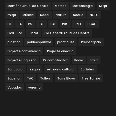
Memòria Anual de Centre
Mercat
Metodologia
Mitja
mitjà
Música
Nadal
Natura
Nocilla
NOFC
P3
P4
P5
PAE
PAL
Pati
PdD
PGAC
Pica-Pica
Pintor
Pla General Anual de Centre
plàstica
pobleespanyol
pràctiques
Preinscripció
Projecte convivència
Projecte direcció
Projecte Lingüístic
Psicomotricitat
Ràdio
Salut
Sant Jordi
segon
setmana cultural
Sortides
Superior
TAC
Tallers
Torre Blava
Tres Tombs
Vabadoc
verema