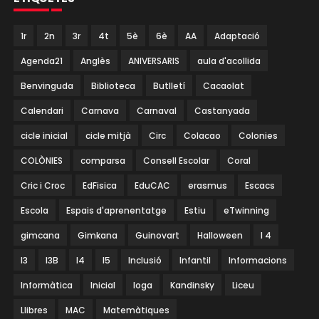
1r
2n
3r
4t
5è
6è
AA
Adaptació
Agenda21
Anglès
ANIVERSARIS
aula d'acollida
Benvinguda
Biblioteca
Butlletí
Cacaolat
Calendari
Carnava
Carnaval
Castanyada
cicle inicial
cicle mitjà
Circ
Colacao
Colonies
COLÒNIES
comparsa
Consell Escolar
Coral
Cric i Croc
EdFisica
EduCAC
erasmus
Escacs
Escola
Espais d'aprenentatge
Estiu
eTwinning
gimcana
Gimkana
Guinovart
Halloween
I 4
I3
I3B
I4
I5
Inclusió
Infantil
Informacions
Informàtica
Inicial
Ioga
Kandinsky
Liceu
Llibres
MAC
Matemàtiques