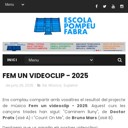
INICI
FEM UN VIDEOCLIP - 2025
de juny 26, 2025
6è
,
Música
,
Superior
Ens complau compartir amb vosaltres el resultat del projecte
de música
Fem un videoclip - 2025
. Aquest curs les
cançons triades han sigut: "Caminem lluny", de
Doctor
Prats
(sisè A) i "Count On Me", de
Bruno Mars
(sisè B).
Desitgem que us agradin els nostres videoclips!