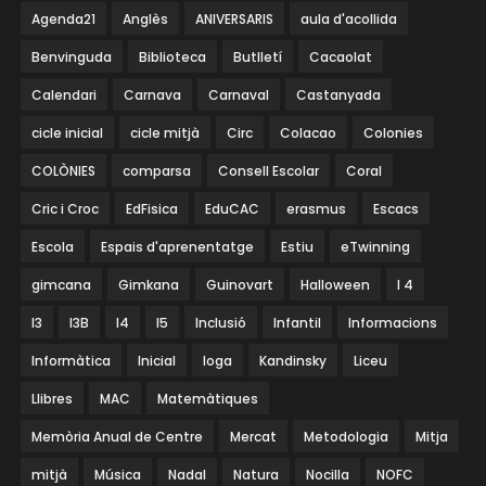
Agenda21
Anglès
ANIVERSARIS
aula d'acollida
Benvinguda
Biblioteca
Butlletí
Cacaolat
Calendari
Carnava
Carnaval
Castanyada
cicle inicial
cicle mitjà
Circ
Colacao
Colonies
COLÒNIES
comparsa
Consell Escolar
Coral
Cric i Croc
EdFisica
EduCAC
erasmus
Escacs
Escola
Espais d'aprenentatge
Estiu
eTwinning
gimcana
Gimkana
Guinovart
Halloween
I 4
I3
I3B
I4
I5
Inclusió
Infantil
Informacions
Informàtica
Inicial
Ioga
Kandinsky
Liceu
Llibres
MAC
Matemàtiques
Memòria Anual de Centre
Mercat
Metodologia
Mitja
mitjà
Música
Nadal
Natura
Nocilla
NOFC