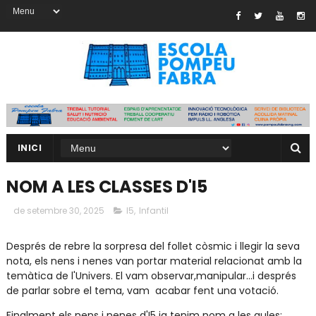
INICI
NOM A LES CLASSES D'I5
de setembre 30, 2025
I5
,
Infantil
Després de rebre la sorpresa del follet còsmic i llegir la seva
nota, els nens i nenes van portar material relacionat amb la
temàtica de l'Univers. El vam observar,manipular...i després
de parlar sobre el tema, vam acabar fent una votació.
Finalment els nens i nenes d'I5 ja tenim nom a les aules: