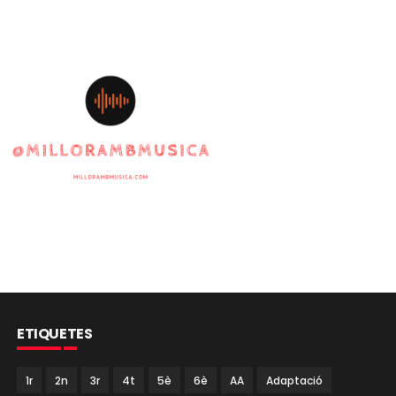
ETIQUETES
1r
2n
3r
4t
5è
6è
AA
Adaptació