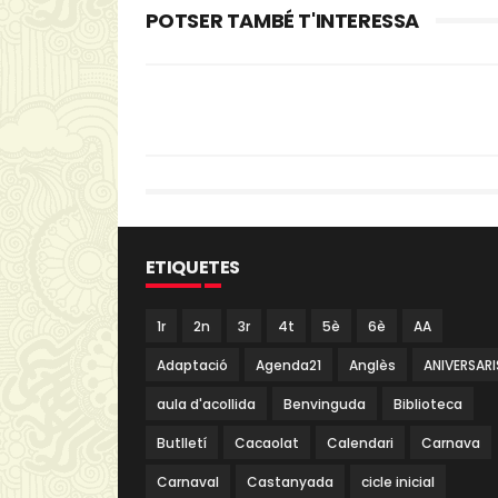
POTSER TAMBÉ T'INTERESSA
ETIQUETES
1r
2n
3r
4t
5è
6è
AA
Adaptació
Agenda21
Anglès
ANIVERSARI
aula d'acollida
Benvinguda
Biblioteca
Butlletí
Cacaolat
Calendari
Carnava
Carnaval
Castanyada
cicle inicial