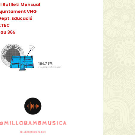
l Butlletí Mensual
Ajuntament VNG
Dept. Educació
XTEC
Edu 365