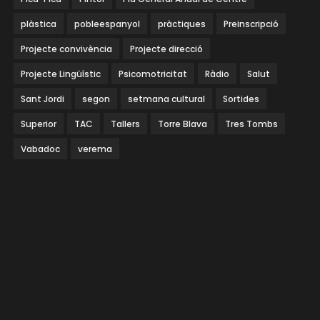
plàstica
pobleespanyol
pràctiques
Preinscripció
Projecte convivència
Projecte direcció
Projecte Lingüístic
Psicomotricitat
Ràdio
Salut
Sant Jordi
segon
setmana cultural
Sortides
Superior
TAC
Tallers
Torre Blava
Tres Tombs
Vabadoc
verema