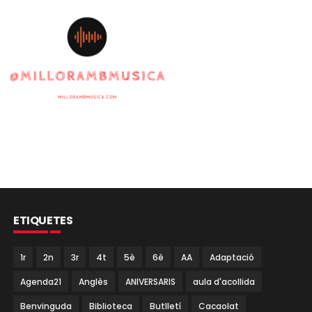
ETIQUETES
1r
2n
3r
4t
5è
6è
AA
Adaptació
Agenda21
Anglès
ANIVERSARIS
aula d'acollida
Benvinguda
Biblioteca
Butlletí
Cacaolat