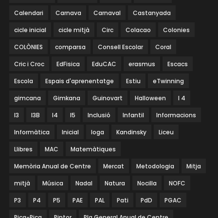
Calendari
Carnava
Carnaval
Castanyada
cicle inicial
cicle mitjà
Circ
Colacao
Colonies
COLÒNIES
comparsa
Consell Escolar
Coral
Cric i Croc
EdFisica
EduCAC
erasmus
Escacs
Escola
Espais d'aprenentatge
Estiu
eTwinning
gimcana
Gimkana
Guinovart
Halloween
I 4
I3
I3B
I4
I5
Inclusió
Infantil
Informacions
Informàtica
Inicial
Ioga
Kandinsky
Liceu
Llibres
MAC
Matemàtiques
Memòria Anual de Centre
Mercat
Metodologia
Mitja
mitjà
Música
Nadal
Natura
Nocilla
NOFC
P3
P4
P5
PAE
PAL
Pati
PdD
PGAC
Pica-Pica
Pintor
Pla General Anual de Centre