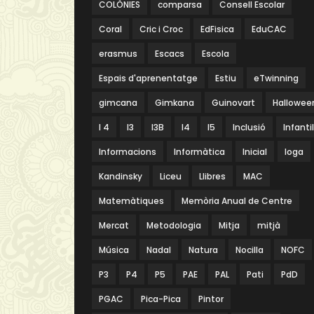
COLÒNIES
comparsa
Consell Escolar
Coral
Cric i Croc
EdFisica
EduCAC
erasmus
Escacs
Escola
Espais d'aprenentatge
Estiu
eTwinning
gimcana
Gimkana
Guinovart
Hallowee
I 4
I3
I3B
I4
I5
Inclusió
Infantil
Informacions
Informàtica
Inicial
Ioga
Kandinsky
Liceu
Llibres
MAC
Matemàtiques
Memòria Anual de Centre
Mercat
Metodologia
Mitja
mitjà
Música
Nadal
Natura
Nocilla
NOFC
P3
P4
P5
PAE
PAL
Pati
PdD
PGAC
Pica-Pica
Pintor