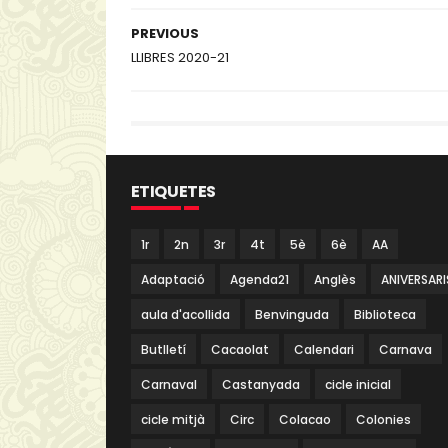
PREVIOUS
LLIBRES 2020-21
ETIQUETES
1r
2n
3r
4t
5è
6è
AA
Adaptació
Agenda21
Anglès
ANIVERSARI
aula d'acollida
Benvinguda
Biblioteca
Butlletí
Cacaolat
Calendari
Carnava
Carnaval
Castanyada
cicle inicial
cicle mitjà
Circ
Colacao
Colonies