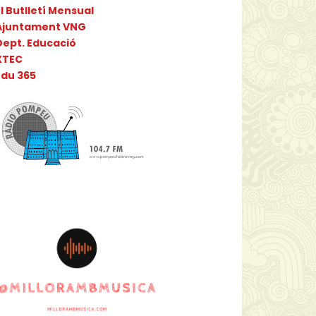
l Butlletí Mensual
Ajuntament VNG
Dept. Educació
XTEC
Edu 365