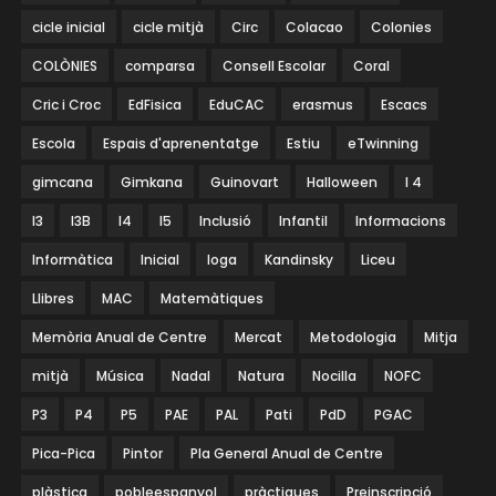
cicle inicial
cicle mitjà
Circ
Colacao
Colonies
COLÒNIES
comparsa
Consell Escolar
Coral
Cric i Croc
EdFisica
EduCAC
erasmus
Escacs
Escola
Espais d'aprenentatge
Estiu
eTwinning
gimcana
Gimkana
Guinovart
Halloween
I 4
I3
I3B
I4
I5
Inclusió
Infantil
Informacions
Informàtica
Inicial
Ioga
Kandinsky
Liceu
Llibres
MAC
Matemàtiques
Memòria Anual de Centre
Mercat
Metodologia
Mitja
mitjà
Música
Nadal
Natura
Nocilla
NOFC
P3
P4
P5
PAE
PAL
Pati
PdD
PGAC
Pica-Pica
Pintor
Pla General Anual de Centre
plàstica
pobleespanyol
pràctiques
Preinscripció