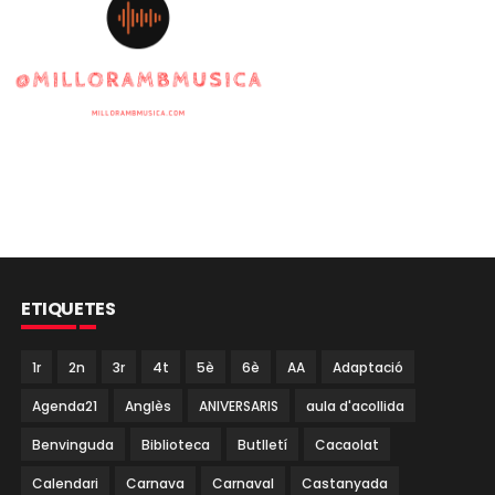
ETIQUETES
1r
2n
3r
4t
5è
6è
AA
Adaptació
Agenda21
Anglès
ANIVERSARIS
aula d'acollida
Benvinguda
Biblioteca
Butlletí
Cacaolat
Calendari
Carnava
Carnaval
Castanyada