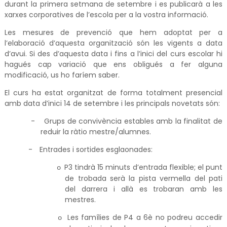
durant la primera setmana de setembre i es publicarà a les
xarxes corporatives de l’escola per a la vostra informació.
Les mesures de prevenció que hem adoptat per a
l’elaboració d’aquesta organització són les vigents a data
d’avui. Si des d’aquesta data i fins a l’inici del curs escolar hi
hagués cap variació que ens obligués a fer alguna
modificació, us ho faríem saber.
El curs ha estat organitzat de forma totalment presencial
amb data d’inici 14 de setembre i les principals novetats són:
-
Grups de convivència estables amb la finalitat de
reduir la ràtio mestre/alumnes.
-
Entrades i sortides esglaonades:
P3 tindrà 15 minuts d’entrada flexible; el punt
o
de trobada serà la pista vermella del pati
del darrera i allà es trobaran amb les
mestres.
Les famílies de P4 a 6è no podreu accedir
o