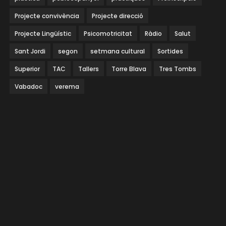
Projecte convivència
Projecte direcció
Projecte Lingüístic
Psicomotricitat
Ràdio
Salut
Sant Jordi
segon
setmana cultural
Sortides
Superior
TAC
Tallers
Torre Blava
Tres Tombs
Vabadoc
verema