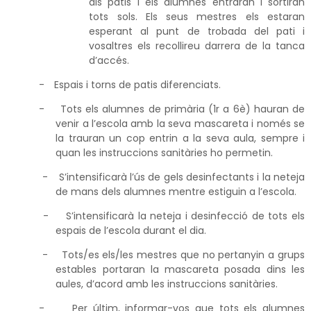
als patis i els alumnes entraran i sortiran
tots sols. Els seus mestres els estaran
esperant al punt de trobada del pati i
vosaltres els recollireu darrera de la tanca
d’accés.
-
Espais i torns de patis diferenciats.
-
Tots els alumnes de primària (1r a 6è) hauran de
venir a l’escola amb la seva mascareta i només se
la trauran un cop entrin a la seva aula, sempre i
quan les instruccions sanitàries ho permetin.
-
S’intensificarà l’ús de gels desinfectants i la neteja
de mans dels alumnes mentre estiguin a l’escola.
-
S’intensificarà la neteja i desinfecció de tots els
espais de l’escola durant el dia.
-
Tots/es els/les mestres que no pertanyin a grups
estables portaran la mascareta posada dins les
aules, d’acord amb les instruccions sanitàries.
-
Per últim, informar-vos que tots els alumnes