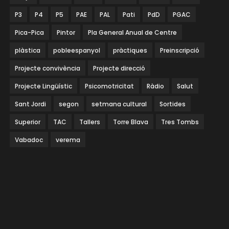
P3
P4
P5
PAE
PAL
Pati
PdD
PGAC
Pica-Pica
Pintor
Pla General Anual de Centre
plàstica
pobleespanyol
pràctiques
Preinscripció
Projecte convivència
Projecte direcció
Projecte Lingüístic
Psicomotricitat
Ràdio
Salut
Sant Jordi
segon
setmana cultural
Sortides
Superior
TAC
Tallers
Torre Blava
Tres Tombs
Vabadoc
verema