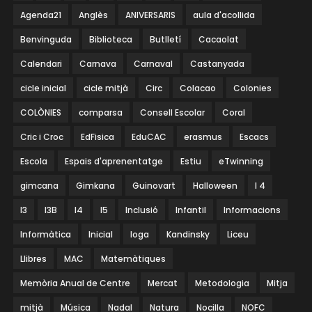
Agenda21
Anglès
ANIVERSARIS
aula d'acollida
Benvinguda
Biblioteca
Butlletí
Cacaolat
Calendari
Carnava
Carnaval
Castanyada
cicle inicial
cicle mitjà
Circ
Colacao
Colonies
COLÒNIES
comparsa
Consell Escolar
Coral
Cric i Croc
EdFisica
EduCAC
erasmus
Escacs
Escola
Espais d'aprenentatge
Estiu
eTwinning
gimcana
Gimkana
Guinovart
Halloween
I 4
I3
I3B
I4
I5
Inclusió
Infantil
Informacions
Informàtica
Inicial
Ioga
Kandinsky
Liceu
Llibres
MAC
Matemàtiques
Memòria Anual de Centre
Mercat
Metodologia
Mitja
mitjà
Música
Nadal
Natura
Nocilla
NOFC