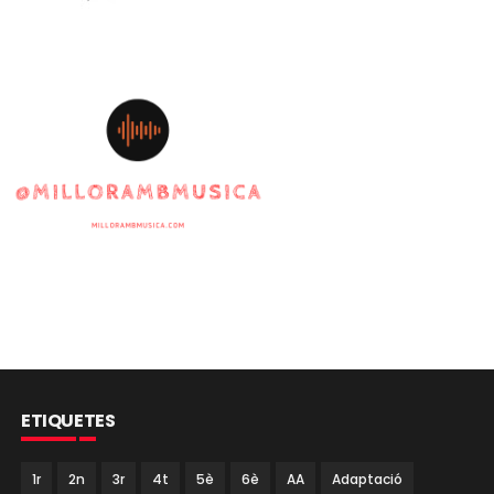
ETIQUETES
1r
2n
3r
4t
5è
6è
AA
Adaptació