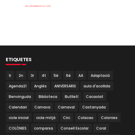
ETIQUETES
1r
2n
3r
4t
5è
6è
AA
Adaptació
Agenda21
Anglès
ANIVERSARIS
aula d'acollida
Benvinguda
Biblioteca
Butlletí
Cacaolat
Calendari
Carnava
Carnaval
Castanyada
cicle inicial
cicle mitjà
Circ
Colacao
Colonies
COLÒNIES
comparsa
Consell Escolar
Coral