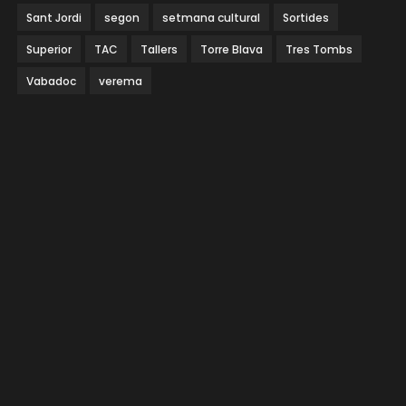
Sant Jordi
segon
setmana cultural
Sortides
Superior
TAC
Tallers
Torre Blava
Tres Tombs
Vabadoc
verema