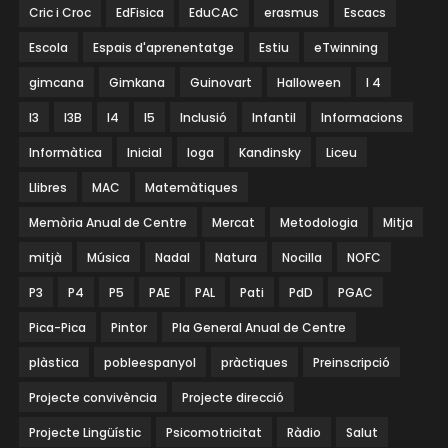
Cric i Croc
EdFisica
EduCAC
erasmus
Escacs
Escola
Espais d'aprenentatge
Estiu
eTwinning
gimcana
Gimkana
Guinovart
Halloween
I 4
I3
I3B
I4
I5
Inclusió
Infantil
Informacions
Informàtica
Inicial
Ioga
Kandinsky
Liceu
Llibres
MAC
Matemàtiques
Memòria Anual de Centre
Mercat
Metodologia
Mitja
mitjà
Música
Nadal
Natura
Nocilla
NOFC
P3
P4
P5
PAE
PAL
Pati
PdD
PGAC
Pica-Pica
Pintor
Pla General Anual de Centre
plàstica
pobleespanyol
pràctiques
Preinscripció
Projecte convivència
Projecte direcció
Projecte Lingüístic
Psicomotricitat
Ràdio
Salut