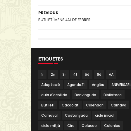
PREVIOUS
BUTLLETÍ MENSUAL DE FEBRER
ETIQUETES
1r
2n
3r
4t
5è
6è
AA
Adaptació
Agenda21
Anglès
ANIVERSARI
aula d'acollida
Benvinguda
Biblioteca
Butlletí
Cacaolat
Calendari
Carnava
Carnaval
Castanyada
cicle inicial
cicle mitjà
Circ
Colacao
Colonies