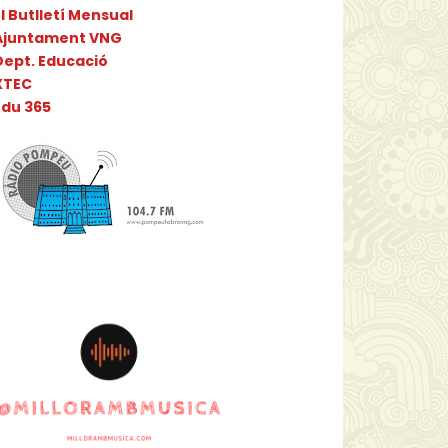
l Butlletí Mensual
Ajuntament VNG
Dept. Educació
XTEC
Edu 365