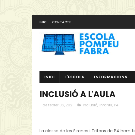
INICI
CONTACTE
INICI
L'ESCOLA
INFORMACIONS
INCLUSIÓ A L'AULA
de febrer 05, 2021
Inclusió
,
Infantil
,
P4
La classe de les Sirenes i Tritons de P4 hem tin